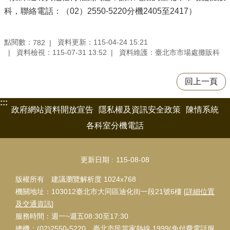
科，聯絡電話：（02）2550-5220分機2405至2417）
點閱數：
資料更新：115-04-24 15:21
782
資料檢視：115-07-31 13:52
資料維護：臺北市市場處攤販科
回上一頁
:::
政府網站資料開放宣告
隱私權及資訊安全政策
陳情系統
各科室分機電話
更新日期
115-08-08
版權所有 建議瀏覽解析度 1024x768
機關地址：103012臺北市大同區迪化街一段21號6樓 [
詳細位置
及交通資訊
]
服務時間：週一~週五08:30至17:30
總機：(02)2550-5220 臺北市民當家熱線 1999(免付費電話服