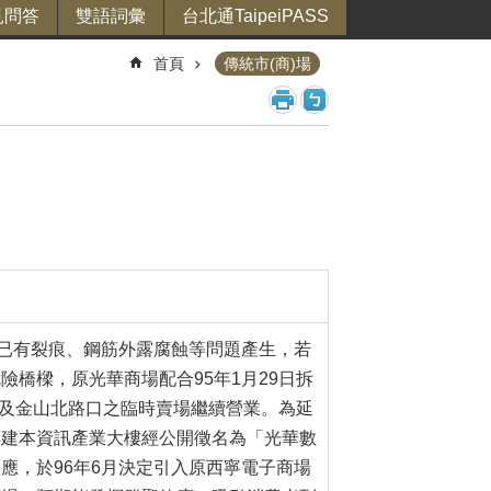
見問答
雙語詞彙
台北通TaipeiPASS
首頁
傳統市(商)場
樑已有裂痕、鋼筋外露腐蝕等問題產生，若
橋樑，原光華商場配合95年1月29日拆
道及金山北路口之臨時賣場繼續營業。為延
興建本資訊產業大樓經公開徵名為「光華數
應，於96年6月決定引入原西寧電子商場