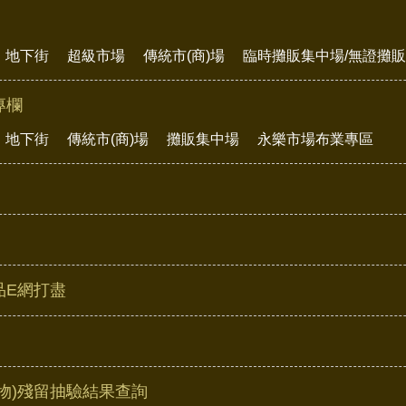
地下街
超級市場
傳統市(商)場
臨時攤販集中場/無證攤
專欄
地下街
傳統市(商)場
攤販集中場
永樂市場布業專區
品E網打盡
物)殘留抽驗結果查詢