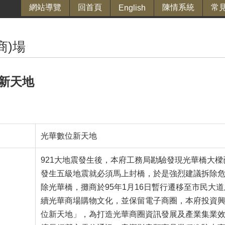
網站導覽
回首頁
陳情系統
常
English
商)場
新天地
光華數位新天地
921大地震發生後，本府工務局勘驗發現光華橋大
發生五級地震就必須馬上封橋，於是強烈建議拆除危險
除光華橋，攤商於95年1月16日暫行遷移至市民大
續光華商場購物文化，並保留電子商圈，本府投資
位新天地」，為打造光華商圈資訊發展及產業集業效