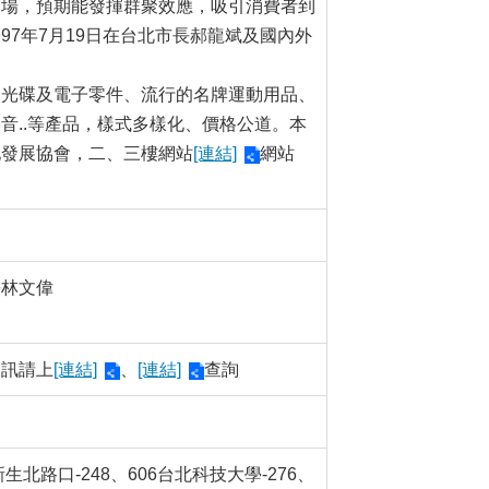
商場，預期能發揮群聚效應，吸引消費者到
7年7月19日在台北市長郝龍斌及國內外
、光碟及電子零件、流行的名牌運動用品、
音..等產品，樣式多樣化、價格公道。本
地發展協會，二、三樓網站
[連結]
網站
長林文偉
資訊請上
[連結]
、
[連結]
查詢
北路口-248、606台北科技大學-276、