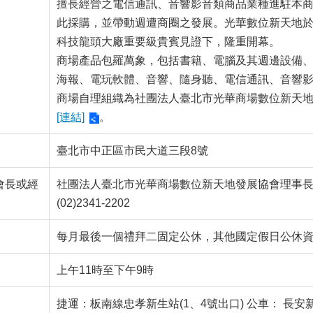
擅長經營之電信通訊、音響影音類商品業種進駐本
此採購，並帶動週遭商圈之發展。光華數位新天地於9
科技龍頭大廠重要級貴賓見證下，隆重開幕。
商場產品包羅萬象，包括書籍、電腦及其週邊設備
海報、電玩軟體、音響、隨身聽、電信通訊、音響影
商場自理組織為社團法人臺北市光華商場數位新天
[連結]
。
臺北市中正區市民大道三段8號
會長或經
社團法人臺北市光華商場數位新天地發展協會理事
(02)2341-2202
每月最後一個禮拜二固定公休，其他國定假日公休
上午11時至下午9時
捷運：板南線忠孝新生站(1、4號出口) 公車： 長安新生