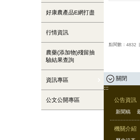
好康農產品E網打盡
行情資訊
點閱數：
4832
農藥(添加物)殘留抽
驗結果查詢
關閉
資訊專區
:::
公文公開專區
公告資訊
新聞稿
機關介紹