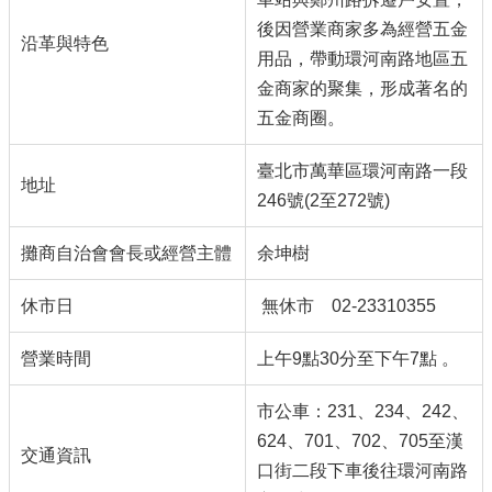
後因營業商家多為經營五金
沿革與特色
用品，帶動環河南路地區五
金商家的聚集，形成著名的
五金商圈。
臺北市萬華區環河南路一段
地址
246號(2至272號)
攤商自治會會長或經營主體
余坤樹
休市日
無休市 02-23310355
營業時間
上午9點30分至下午7點 。
市公車：231、234、242、
624、701、702、705至漢
交通資訊
口街二段下車後往環河南路