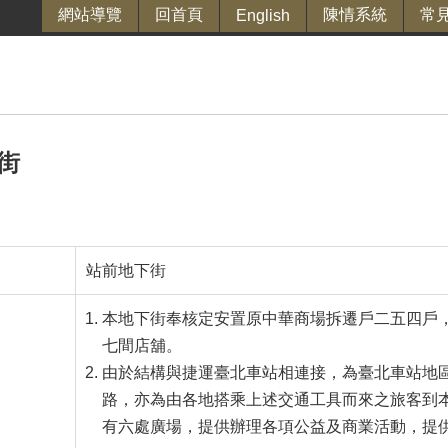
網站導覽
回首頁
陳情系統
常
English
街
站前地下街
本地下街奉核定安置原中華商場拆遷戶二五四戶
七間店舖。
由於結構與捷運臺北車站相連接，為臺北車站地
路，亦為由各地搭乘上述交通工具而來之旅客到
有六處廣場，提供辦理各項公益及商業活動，提