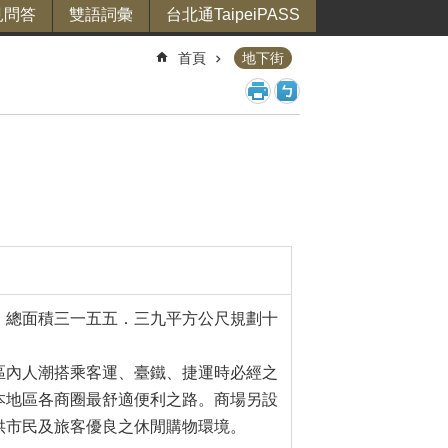
見問答
雙語詞彙
台北通TaipeiPASS
首頁
地下街
，總面積三一五五．三九平方公尺規劃十
區內人潮搭乘客運、臺鐵、捷運時必經之
本地區各商圈最舒適便利之路。商場另設
供市民及旅客優良之休閒購物環境。