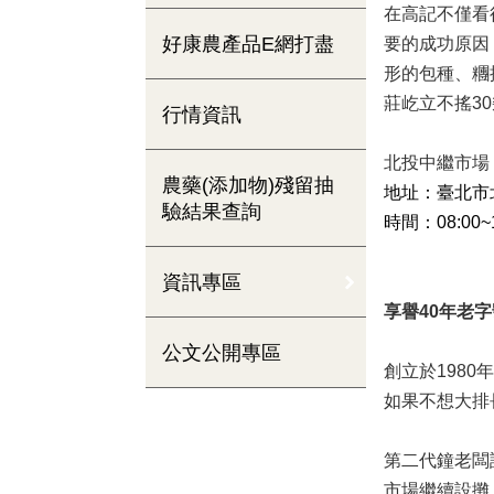
在高記不僅看
好康農產品E網打盡
要的成功原因
形的包種、糰
莊屹立不搖3
行情資訊
北投中繼市場
農藥(添加物)殘留抽
地址：臺北市北
驗結果查詢
時間：08:00~
資訊專區
享譽40年老
公文公開專區
創立於198
如果不想大排
第二代鐘老闆
市場繼續設攤