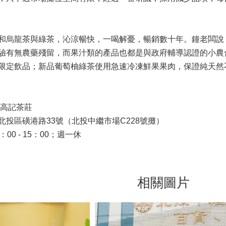
和烏龍茶與綠茶，沁涼暢快，一喝解憂，暢銷數十年。鐘老闆說
驗有無農藥殘留，而果汁類的產品也都是與政府輔導認證的小農
限定飲品；新品葡萄柚綠茶使用急速冷凍鮮果果肉，保證純天然
‧高記茶莊
北投區磺港路33號（北投中繼市場C228號攤）
00 - 15：00；週一休
相關圖片