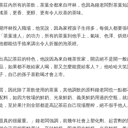
茶莊內所有的茶飲，茶葉全都來自坪林，也因為鐘老闆對茶葉知
搖茶，更香、更醇、更有令人欣喜的茶味。
開坪林投入職場，他笑說，因為家裡孩子生得多，每個人都要張
「茶葉達人」的功力，所有的茶葉到他手上，氣味、色澤、烘焙
他都能信手捻來講出令人折服的泡茶經。
出高記茶莊的特色，他說因為來自種茶世家，開店絕不是開一般
品，如果都不敢給家人喝，那又怎麼能賣給客人？」他哈哈大笑
子，自己的孫子喜歡喝才會上市。
質，因此除了茶飲使用的茶葉，其他調飲的原料鐘老闆也一點都
配料，如四方牧場的鮮奶、光泉鮮奶、義美鮮奶用過的空瓶，就
走，至於果汁則全部都是高記茶莊自己現場壓榨，絕不假手他人
題真的很嚴重。」鐘老闆強調，前幾年社會上塑化劑、起雲劑的