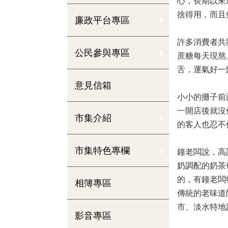
心，長期以來
捨得用，而且
廉政平台專區
許多消費者共
公民參與專區
蔗糖每天現熬
舌，運氣好一
意見信箱
小小的攤子前
一開店後就沒
市集介紹
的客人也忍不
市集特色專欄
鐘老闆說，高
奶調配的奶茶
的，有鐘老闆
相簿專區
傳統的老味道
市、淡水特地
影音專區