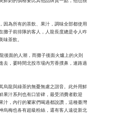
美鮮奶的價格要比其他品牌貴一點，他也很
，因為所有的茶飲、果汁，調味全部都使用
在攤子前排隊的客人，人龍長度總是令人咋
美味茶飲。
紅龍後面的人潮，而攤子後面火爐上的火則
進去，霎時間北投市場內芳香撲鼻，連路過
其烏龍與綠茶的無憂無慮之諧音。此外用鮮
鮮果汁系列也有口皆碑，最受消費者歡迎
果汁，內行的饕家們喝過都說讚，這種臺灣
神烏梅也各有超級粉絲，還有客人遠從新北