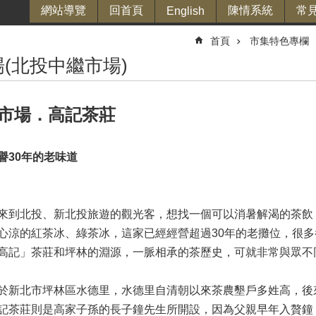
網站導覽
回首頁
陳情系統
常
English
首頁
市集特色專欄
(北投中繼市場)
市場．高記茶莊
譽30年的老味道
來到北投、新北投旅遊的觀光客，想找一個可以消暑解渴的茶飲
心涼的紅茶冰、綠茶冰，這家已經經營超過30年的老攤位，很
高記」茶莊和坪林的淵源，一脈相承的茶歷史，可就非常與眾不
於新北市坪林區水德里，水德里自清朝以來茶農墾戶多姓高，後
記茶莊則是高家子孫的長子鐘先生所開設，因為父親早年入贅鐘