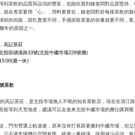
得到茶飲的品質與品項的豐富，也能欣賞到鐘老闆對品質堅持、
，就在煮茶要用「心」，用料要實在，鐘老闆對於每樣茶飲的製
揉狀的烏龍，因扎實度不同，手感抓取茶葉的份量就要不同，客
0幾年的原因之一。
．高記茶莊
投區磺港路33號(北投中繼市場228號攤)
15:00(週一休)
字號茶飲
0年的高記茶莊，是北投市場無人不曉的知名茶飲店，現在在清江
長龍等到天荒地老，建議可以走進來北投中繼市場的攤位購買喔
說，門市營運上軌道後，原本沒有打算跟著搬到中繼市場，但父
，只不過市場攤位空間有限，經過一番研議，採用減少品項，每