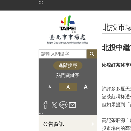
:::
跳到主要內容區塊
:::
北投市場
北投中繼
沁涼紅茶冰享
進階搜尋
熱門關鍵字
許許多多夏天
記茶莊喝杯透
但如果提到「
:::
高記茶莊源自
公告資訊
投市場內的高