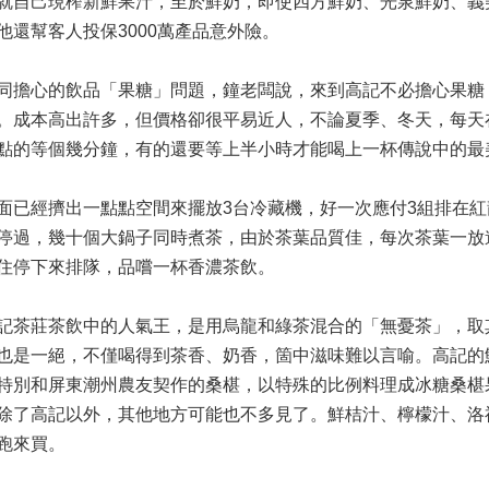
就自己現榨新鮮果汁，至於鮮奶，即使四方鮮奶、光泉鮮奶、義
他還幫客人投保3000萬產品意外險。
同擔心的飲品「果糖」問題，鐘老闆說，來到高記不必擔心果糖
。成本高出許多，但價格卻很平易近人，不論夏季、冬天，每天
點的等個幾分鐘，有的還要等上半小時才能喝上一杯傳說中的最
面已經擠出一點點空間來擺放3台冷藏機，好一次應付3組排在
停過，幾十個大鍋子同時煮茶，由於茶葉品質佳，每次茶葉一放
住停下來排隊，品嚐一杯香濃茶飲。
記茶莊茶飲中的人氣王，是用烏龍和綠茶混合的「無憂茶」，取
也是一絕，不僅喝得到茶香、奶香，箇中滋味難以言喻。高記的
特別和屏東潮州農友契作的桑椹，以特殊的比例料理成冰糖桑椹
除了高記以外，其他地方可能也不多見了。鮮桔汁、檸檬汁、洛
跑來買。