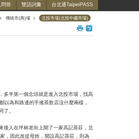
見問答
雙語詞彙
台北通TaipeiPASS
傳統市(商)場
北投市場(北投中繼市場)
，多半第一個念頭就是進入北投市場，找高
多都以為和路邊的手搖茶飲店沒什麼兩樣，
同了。
來後人在坪林老街上開了一家高記茶莊，北
 家，因此改從母姓，開設高記茶莊，則為