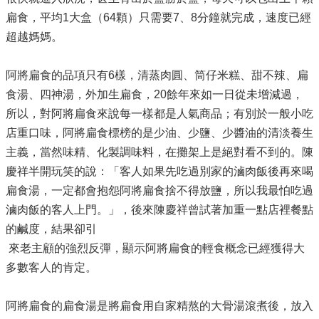
扁食，平均1大盒（64顆）只需要7、8分鐘就完成，速度已經
超越媽媽。
阿將扁食的品項只有6樣，清蒸肉圓、筒仔米糕、甜不辣、扁
食湯、四神湯，外加生扁食，20餘年來如一日從未增減過，
所以，對阿將扁食來說每一樣都是人氣商品；有別於一般小吃
店重口味，阿將扁食標榜的是少油、少鹽、少醬油的清淡養生
主義，當然味精、化製調味料，在攤架上是絕對看不到的。陳
慶祥半開玩笑的說：「客人如果先吃過別家的滷肉飯後再來喝
扁食湯，一定都會抱怨阿將扁食捨不得放鹽，所以我最怕吃過
滷肉飯的客人上門。」，後來陳慶祥曾試著加重一點店裡餐點
的鹹度，結果卻引
來老主顧的強烈反彈，顯示阿將扁食的輕食概念已經獲得大
多數客人的肯定。
阿將扁食的扁食湯是將扁食用自家精熬的大骨湯滾煮後，放入