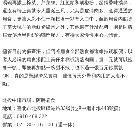
湯碗再撒上榨菜、芹菜絲、紅蔥頭和胡椒粉，起鍋香味撲鼻，
還沒有端上桌就令人垂涎三尺，尤其是皮薄肉多、煮得通透的
扁食，更讓人忍不住一顆接著一顆塞入口中，至於扁食內饀除
了當天現宰的新鮮豬絞肉之外，其他還有什麼配料，則是阿將
扁食傳承半世紀的獨門秘方，有待大家慢慢用心去體會。
儘管目前物價齊漲，但阿將扁食全部熟食都還維持銅板價，以
客人必喝的扁食湯配上筒仔米糕或清蒸肉圓，幾十元就可以飽
餐一頓，即便再加點一碗甜不辣，也不過一張百元鈔票就
OK，真的是既經濟又實惠，難怪每天外帶和內用的人潮不
斷。
北投中繼市場．阿將扁食
地址：臺北市北投區磺港路33號(北投中繼市場443號攤)
電話：0910-468-322
營業：07：30～16：00（週一休）