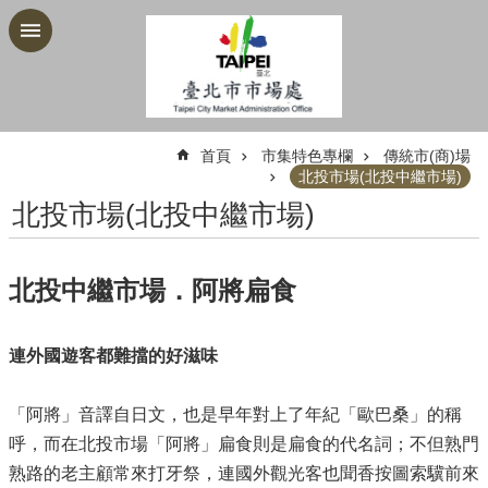
跳到主要內容區塊
:::
首頁
市集特色專欄
傳統市(商)場
北投市場(北投中繼市場)
北投市場(北投中繼市場)
北投中繼市場．阿將扁食
連外國遊客都難擋的好滋味
「阿將」音譯自日文，也是早年對上了年紀「歐巴桑」的稱
呼，而在北投市場「阿將」扁食則是扁食的代名詞；不但熟門
熟路的老主顧常來打牙祭，連國外觀光客也聞香按圖索驥前來