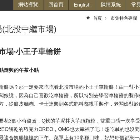
網站導覽
回首頁
陳情系統
常
English
首頁
市集特色專欄
(北投中繼市場)
市場‧小王子車輪餅
點隨興的午茶小點
輪餅嗎？那一定要來吃吃看北投市場的小王子車輪餅！由一對小
闆娘說，因為自己喜歡吃車輪餅，所以特別去學習車輪餅的製作
方，從餅皮麵糊、卡士達醬到各式餡料都親手製作，老闆娘對於
要花3個小時熬煮，Q軟的芋泥拌入芋頭顆粒，雙重口感一次享
EO餅乾的巧克力OREO，O
MG也太幸福了吧！想吃鹹的也沒
最
適合飢腸轆轆的下午。菜單上有10多種口味，好想每個都來