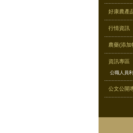
好康農產
行情資訊
農藥(添加
資訊專區
公職人員
公文公開