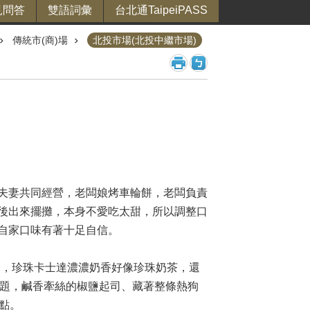
見問答
雙語詞彙
台北通TaipeiPASS
傳統市(商)場
北投市場(北投中繼市場)
夫妻共同經營，老闆娘烤車輪餅，老闆負責
後出來擺攤，本身不愛吃太甜，所以調整口
自家口味有著十足自信。
受，珍珠卡士達濃濃奶香好像珍珠奶茶，還
問題，鹹香牽絲的椒鹽起司、藏著整條熱狗
一點。