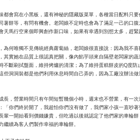
味都會寫在小黑板，還有神秘的隱藏版菜單，各種當日配料只要你
司薯餅等，有問有機會。老闆娘不定時也會為了滿足一己的口腹
會天馬行空來個即興創作新口味，如果有幸遇到別想太多，趕緊
，為何唯獨不見傳統經典蘿蔔絲，老闆娘很直接說：因為我不喜
，其實她在品質上很
認真把關
，
像內餡芋頭來自隔壁老闆家的蔬
時不斷刷拭盤面，維持烤爐的清潔；
為了維持蛋糕餅皮的Q度防
這些洞洞裝都是他們利用休息時間自己弄的，因為工廠沒辦法做
成長，營業時間只有午間短暫幾個小時，
週末
也不營業，有
一次
：「你們終於開了，我超怕你們沒有做了，我們家小孩一直吵著
長輩一開始看到價錢嫌貴，但吃過以後就認定了他們家的車輪餅
力繼續為客人們製作幸福的車輪餅。