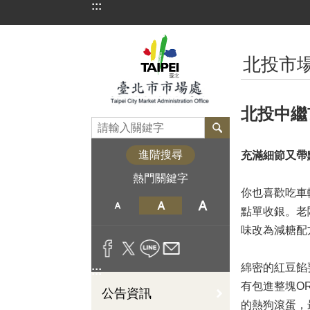
:::
跳到主要內容區塊
:::
北投市場
北投中繼
進階搜尋
充滿細節又帶
熱門關鍵字
你也喜歡吃車
點單收銀。老
味改為減糖配
綿密的紅豆餡
:::
有包進整塊OR
公告資訊
的熱狗滾蛋，