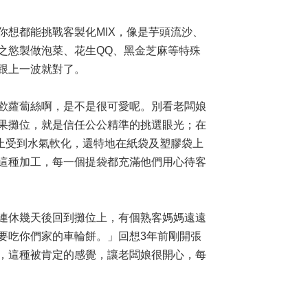
想都能挑戰客製化MIX，像是芋頭流沙、
之慾製做泡菜、花生QQ、黑金芝麻等特殊
跟上一波就對了。
歡蘿蔔絲啊，是不是很可愛呢。別看老闆娘
果攤位，就是信任公公精準的挑選眼光；在
止受到水氣軟化，還特地在紙袋及塑膠袋上
這種加工，每一個提袋都充滿他們用心待客
連休幾天後回到攤位上，有個熟客媽媽遠遠
要吃你們家的車輪餅。」回想3年前剛開張
，這種被肯定的感覺，讓老闆娘很開心，每