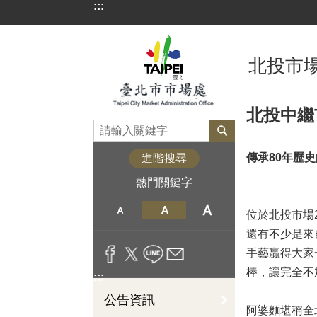
:::
跳到主要內容區塊
:::
北投市場
北投中繼
傳承80年歷
進階搜尋
熱門關鍵字
位於北投市場
還有不少是來
手藝贏得大家
棒，讓完全不
:::
公告資訊
阿婆麵堪稱全