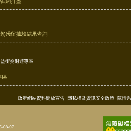
品E網打盡
物)殘留抽驗結果查詢
利益衝突迴避專區
專區
政府網站資料開放宣告
隱私權及資訊安全政策
陳情
5-08-07