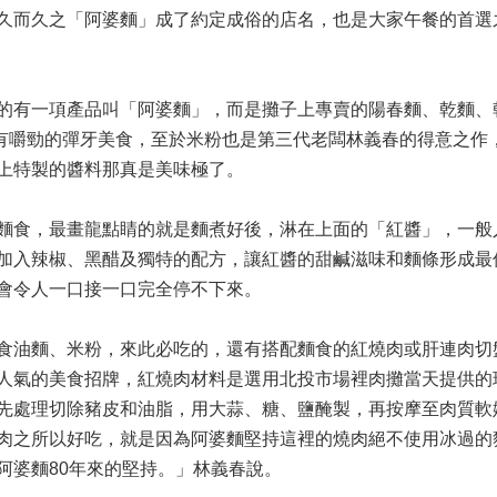
久而久之「阿婆麵」成了約定成俗的店名，也是大家午餐的首選
的有一項產品叫「阿婆麵」，而是攤子上專賣的陽春麵、乾麵、
有嚼勁的彈牙美食，至於米粉也是第三代老闆林義春的得意之作
上特製的醬料那真是美味極了。
麵食，最畫龍點睛的就是麵煮好後，淋在上面的「紅醬」，一般
加入辣椒、黑醋及獨特的配方，讓紅醬的甜鹹滋味和麵條形成最
會令人一口接一口完全停不下來。
食油麵、米粉，來此必吃的，還有搭配麵食的紅燒肉或肝連肉切
人氣的美食招牌，紅燒肉材料是選用北投市場裡肉攤當天提供的
先處理切除豬皮和油脂，用大蒜、糖、鹽醃製，再按摩至肉質軟
肉之所以好吃，就是因為阿婆麵堅持這裡的燒肉絕不使用冰過的
阿婆麵80年來的堅持。」林義春說。