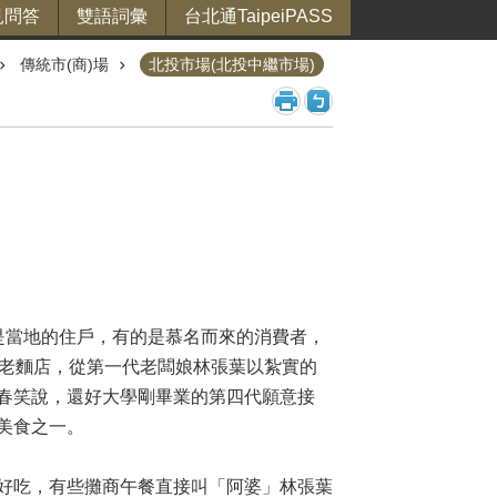
見問答
雙語詞彙
台北通TaipeiPASS
傳統市(商)場
北投市場(北投中繼市場)
是當地的住戶，有的是慕名而來的消費者，
的老麵店，從第一代老闆娘林張葉以紮實的
春笑說，還好大學剛畢業的第四代願意接
美食之一。
好吃，有些攤商午餐直接叫「阿婆」林張葉