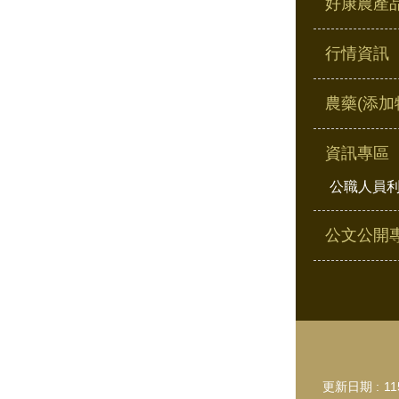
好康農產
行情資訊
農藥(添加
資訊專區
公職人員
公文公開
更新日期
11