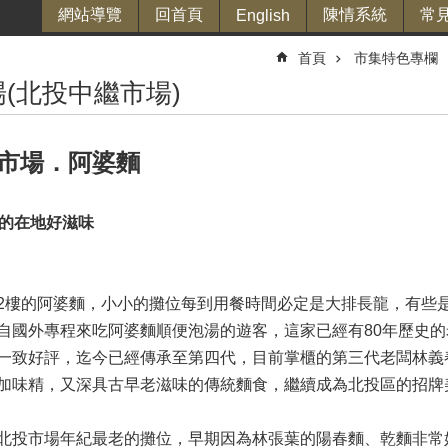
網站導覽
回首頁
陳情系統
常
English
首頁
市集特色專欄
(北投中繼市場)
市場．阿婆麵
史的在地好滋味
2樓的阿婆麵，小小的攤位每到用餐時間必定是大排長龍，有些
自國外專程來吃阿婆麵順便泡湯的遊客，這家已經有80年歷史
一致好評，迄今已經傳承至第四代，目前掌櫃的第三代老闆林義
加味精，又深具古早老滋味的傳統麵食，繼續成為北投區的招牌
北投市場年紀最老的攤位，早期因為林張葉的陽春麵、乾麵非常