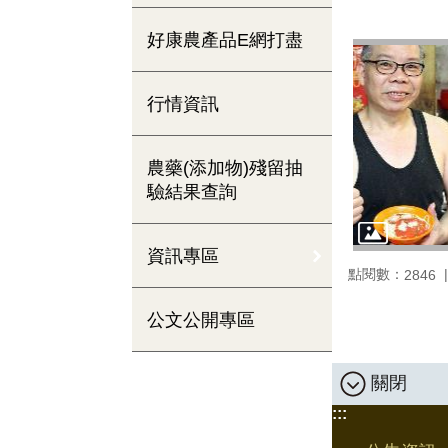
好康農產品E網打盡
行情資訊
農藥(添加物)殘留抽
驗結果查詢
資訊專區
點閱數：
2846
公文公開專區
關閉
:::