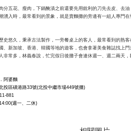
肉分五花、瘦肉，下鍋醃漬之前還要先用銳利的刀先去皮、去油
潮湧入時，最常看到的景象，就是賣麵攤的旁邊有一組人專門在
歷史悠久，秉承古法製作，一旁餐桌上的客人，最常看到的熟客
國、新加坡、香港、韓國等地的遊客，也會拿著美食雜誌找上門
人非常多，林義春說，忙完假日後攤子會連休週一、週二兩天，
．阿婆麵
投區磺港路33號(北投中繼市場449號攤)
1-881
14:00(週一、二休)