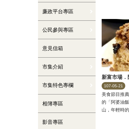
三水街開了非常
廉政平台專區
公民參與專區
意見信箱
市集介紹
新富市場．
市集特色專欄
107-05-21
美食節目推
的「阿婆油
相簿專區
山，年輕時
都挑著雞、蔬菜
影音專區