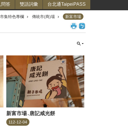
見問答
雙語詞彙
台北通TaipeiPASS
市集特色專欄
傳統市(商)場
新富市場
新富市場․唐記咸光餅
112-12-04