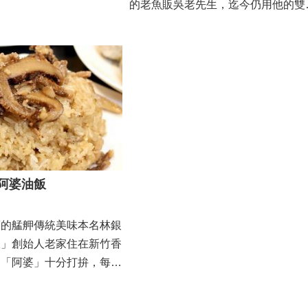
的老魚販吳老先生，迄今仍用他的雙
多年，...
手，親自幫上門的客人...
阿婆油飯
薦的艋舺傳統美味本名林銀
飯」創始人老家住在新竹香
的「阿婆」十分打拚，每天
、麵...