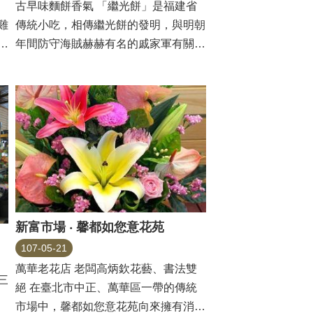
古早味麵餅香氣 「繼光餅」是福建省
雞
傳統小吃，相傳繼光餅的發明，與明朝
，
年間防守海賊赫赫有名的戚家軍有關。
當時沿海...
新富市場 ‧ 馨都如您意花苑
107-05-21
萬華老花店 老闆高炳欽花藝、書法雙
三
絕 在臺北市中正、萬華區一帶的傳統
市場中，馨都如您意花苑向來擁有消費