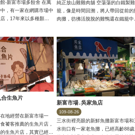
館-新富市場多餃舍 在萬
純正放山雞雞肉舖 空蕩蕩的白鐵製雞
場中，有一家在網購市場中
籠，像是時間回溯，將人帶回從前的
店，17年來以多種顏色
肉攤，彷彿活脫脫的雞鴨還在鐵籠中
客人來時...
丸合生魚片
新富市場․吳家魚店
109-08-26
與在地經營在新富市場一
三水街裡亮眼的新鮮魚攤新富市場和
美食饕客推薦的生魚片店，
水街口有一家老魚攤，已經高齡88歲
凡的生魚片店，其實已經在