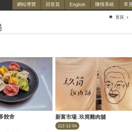
網站導覽
回首頁
陳情系統
常
English
首頁
場
多餃舍
新富市場․玖筒雞肉舖
112-12-04