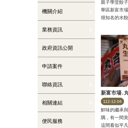
親子學堂餃子
華區新富市
機關介紹
很知名的水餃
水餃皮...
業務資訊
政府資訊公開
申請案件
聯絡資訊
新富市場․
112-12-04
相關連結
鮮味的繼承
隅，有一間
便民服務
這間看似平