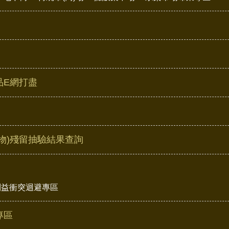
品E網打盡
物)殘留抽驗結果查詢
利益衝突迴避專區
專區