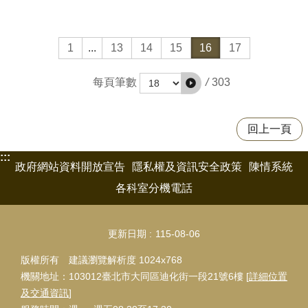
1
...
13
14
15
16
17
/
303
每頁筆數
回上一頁
:::
政府網站資料開放宣告
隱私權及資訊安全政策
陳情系統
各科室分機電話
更新日期
115-08-06
版權所有 建議瀏覽解析度 1024x768
機關地址：103012臺北市大同區迪化街一段21號6樓 [
詳細位置
及交通資訊
]