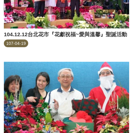
104.12.12台北花市『花獻祝福~愛與溫馨』聖誕活動
107-04-19