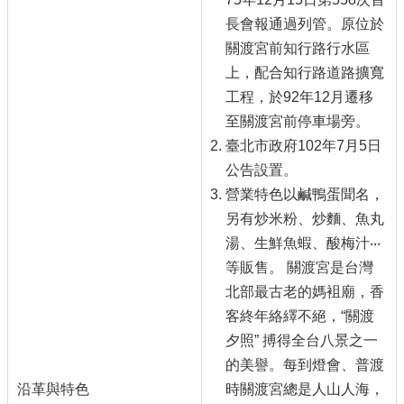
長會報通過列管。原位於
關渡宮前知行路行水區
上，配合知行路道路擴寬
工程，於92年12月遷移
至關渡宮前停車場旁。
臺北市政府102年7月5日
公告設置。
營業特色以鹹鴨蛋聞名，
另有炒米粉、炒麵、魚丸
湯、生鮮魚蝦、酸梅汁‧‧‧
等販售。 關渡宮是台灣
北部最古老的媽袓廟，香
客終年絡繹不絕，“關渡
夕照” 搏得全台八景之一
的美譽。每到燈會、普渡
沿革與特色
時關渡宮總是人山人海，