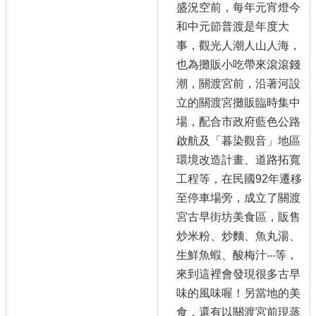
盛況空前，每年元宵燈今
和中元節普渡是年度大
事，觀光人潮人山人海，
也為攤販小吃帶來滾滾錢
潮，關渡宮前，沿著河設
立的關渡宮攤販臨時集中
場，配合市政府藍色公路
啟航及「暮染觀音」地區
環境改造計畫、道路拓寬
工程等，在民國92年遷移
至停車場旁，成立了關渡
宮古早街坊美食區，販售
炒米粉、炒麵、魚丸湯、
生鮮魚蝦、酸梅汁‧‧‧等，
來到這裡會發現很多古早
味的風味喔！另當地的美
食，還有以關渡宮前現蒸