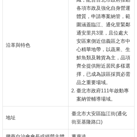
各項市政及強化自身營運
體質，申請專案納管，範
圍涵蓋臨江、通化里緊鄰
通安里共3里，且位處大
安區東側近信義區之市中
沿革與特色
心精華地帶，以蔬果、生
鮮魚類及雜貨為主，品項
齊全提供附近居民多樣選
擇，已成為該區採買必需
品之重要場域。
臺北市政府111年啟動專
案納管輔導場域。
臺北市大安區臨江街(通化
地址
街至基隆路口)
攤商自治會會長或經營主體
董廣遠