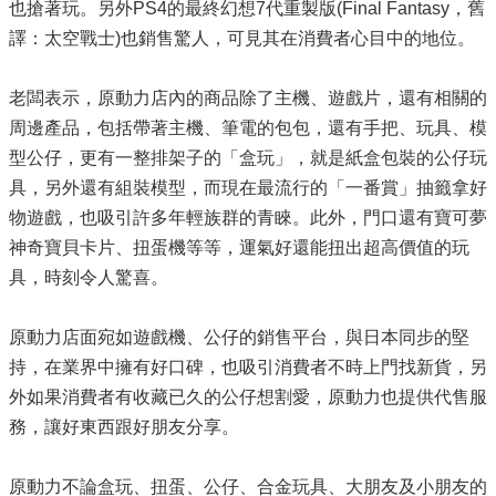
也搶著玩。另外
PS4
的最終幻想
7
代重製版
(Final Fantasy
，舊
譯：太空戰士
)
也銷售驚人，可見其在消費者心目中的地位。
老闆表示，原動力店內的商品除了主機、遊戲片，還有相關的
周邊產品，包括帶著主機、筆電的包包，還有手把、玩具、模
型公仔，更有一整排架子的「盒玩」，就是紙盒包裝的公仔玩
具，另外還有組裝模型，而現在最流行的「一番賞」抽籤拿好
物遊戲，也吸引許多年輕族群的青睞。此外，門口還有寶可夢
神奇寶貝卡片、扭蛋機等等，運氣好還能扭出超高價值的玩
具，時刻令人驚喜。
原動力店面宛如遊戲機、公仔的銷售平台，與日本同步的堅
持，在業界中擁有好口碑，也吸引消費者不時上門找新貨，另
外如果消費者有收藏已久的公仔想割愛，原動力也提供代售服
務，讓好東西跟好朋友分享。
原動力不論盒玩、扭蛋、公仔、合金玩具、大朋友及小朋友的