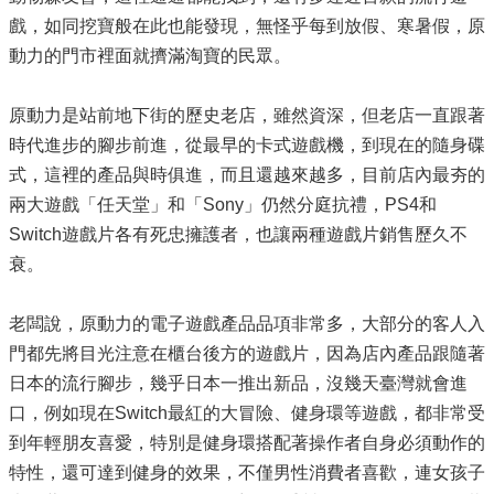
戲，如同挖寶般在此也能發現，無怪乎每到放假、寒暑假，原
動力的門市裡面就擠滿淘寶的民眾。
原動力是站前地下街的歷史老店，雖然資深，但老店一直跟著
時代進步的腳步前進，從最早的卡式遊戲機，到現在的隨身碟
式，這裡的產品與時俱進，而且還越來越多，目前店內最夯的
兩大遊戲「任天堂」和「
Sony
」仍然分庭抗禮，
PS4
和
Switch
遊戲片各有死忠擁護者，也讓兩種遊戲片銷售歷久不
衰。
老闆說，原動力的電子遊戲產品品項非常多，大部分的客人入
門都先將目光注意在櫃台後方的遊戲片，因為店內產品跟隨著
日本的流行腳步，幾乎日本一推出新品，沒幾天臺灣就會進
口，例如現在
Switch
最紅的大冒險、健身環等遊戲，都非常受
到年輕朋友喜愛，特別是健身環搭配著操作者自身必須動作的
特性，還可達到健身的效果，不僅男性消費者喜歡，連女孩子