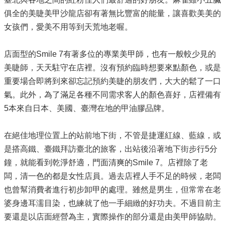
俱全的美睫美甲沙龍店卻有著無比豐富的能量，讓喜歡美美的
女孩們，愛美不用等到天荒地老喔。
店面型的Smile 7有著多位的專業美甲師，也有一般較少見的
美睫師，天天駐守在店裡。沒有預約臨時想要來點顏色，或是
重要場合即將到來卻忘記預約美睫的朋友們，大大的鬆了一口
氣。此外，為了滿足各種不同需求客人的顏色喜好，店裡備有
5本來自日本、美國、臺灣在地的甲油膠品牌。
在絕佳地理位置上的站前地下街，不管是捷運紅線、藍線，或
是搭高鐵、臺鐵拜訪臺北的旅客，出站後沿著地下街步行5分
鐘，就能看到乾淨舒適，門面清爽的Smile 7。店裡除了老
闆，清一色的都是女性店員。過去店裡人手不足的時候，老闆
也曾幫消費者進行初步卸甲的處理。雖然是男生，但常常在老
婆身邊耳濡目染，也練就了他一手細緻的好功夫。不過目前主
要還是以店面經營為主，實際操作的部分還是由美甲師協助。