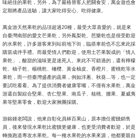
味絕佳的果乾，另外，為了嚴格替客人把關食安，萬金遊也會
定期將產品送驗，讓大家吃得安心、吃得健康。
萬金游天然果乾的品項超過20種，最受大眾喜愛的，就是來
自臺灣南部的愛文芒果乾，另外鳳梨乾、芭樂乾也是很受歡迎
的水果乾，許多遊客來到站前地下街，臨搭車前也不忘來此採
購當成伴手禮。而最受情人們歡迎，使用土芒果製成的「情人
果乾」，酸甜的滋味更是迷死人。來此不可錯過的，還有檸檬
乾、柚子乾、楊桃乾、橄欖、黃金柚皮、香橙片、蜜桃乾等水
果乾，而一些臺灣盛產的蔬果，例如洋蔥、秋葵…等，也一定
要試吃看看。為了提供消費者健康零嘴，不僅有水果乾，萬金
游還自製綜合堅果、杏仁堅果、南瓜子、核桃、腰果、夏威夷
果等堅果零食，歡迎大家揪團採購。
游鎔鍾老闆說，他來自彰化員林百果山，原本擔任蜜餞銷售
員，後來發現水果乾比蜜餞更健康，也更受消費者歡迎，於是
轉換跑道專攻水果乾。每一種水果乾的水果來源，他都要親自