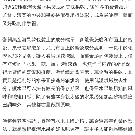
超過20種臺灣天然水果製成的美味果乾，讓許多消費者趨之
若鶩，漂亮的包裝和果乾搭配得相得益彰，成為最健康、體面
又好吃的伴手禮。
翻開萬金游果乾包裝上的成分標示，會驚覺怎麼和市面上的蜜
餞、果乾差那麼多，尤其市面上的蜜餞成分說明，一長串的化
學添加物品名，讓人看得眼花撩亂，而萬金游的包裝袋上，僅
有短短的「水果、糖、鹽」3種東西，也無怪乎這裡的產品深
得老饕們的喜愛和推薦。游鎔鍾老闆表示，萬金遊的果乾，其
實只是把削好的水果直接進烤箱烘焙，使用低溫烘烤脫去水
分，讓水果可以擁有較長的保存期限，也保留水果最原始的風
味和纖維口感，除了有些本身就太酸的水果必須加點砂糖或鹽
巴調味外，其他都盡量做到原味。
游鎔鍾老闆強調，臺灣有水果王國之稱，萬金遊當年創業的想
法，就是想把臺灣水果的好滋味保存，讓更多人能夠品嚐到風