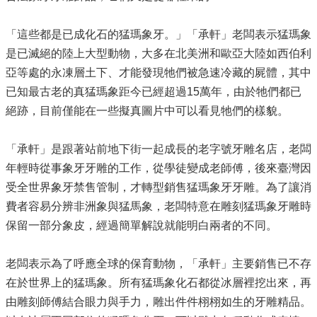
「這些都是已成化石的猛瑪象牙。」「承軒」老闆表示猛瑪象
是已滅絕的陸上大型動物，大多在北美洲和歐亞大陸如西伯利
亞等處的永凍層土下、才能發現牠們被急速冷藏的屍體，其中
已知最古老的真猛瑪象距今已經超過15萬年，由於牠們都已
絕跡，目前僅能在一些擬真圖片中可以看見牠們的樣貌。
「承軒」是跟著站前地下街一起成長的老字號牙雕名店，老闆
年輕時從事象牙牙雕的工作，從學徒變成老師傅，後來臺灣因
受全世界象牙禁售管制，才轉型銷售猛瑪象牙牙雕。為了讓消
費者容易分辨非洲象與猛馬象，老闆特意在雕刻猛瑪象牙雕時
保留一部分象皮，經過簡單解說就能明白兩者的不同。
老闆表示為了呼應全球的保育動物，「承軒」主要銷售已不存
在於世界上的猛瑪象。所有猛瑪象化石都從冰層裡挖出來，再
由雕刻師傅結合眼力與手力，雕出件件栩栩如生的牙雕精品。