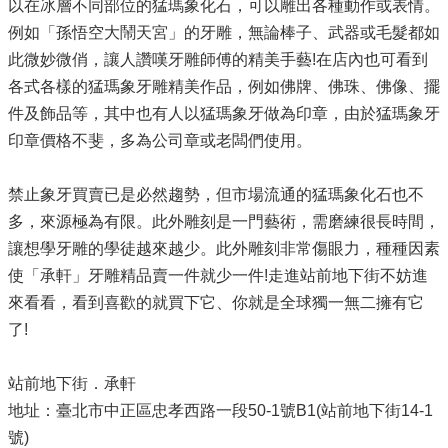
以在冰層不同部位的猛瑪象化石，可以雕出各種動作或表情。
例如「孫悟空大鬧天宮」的牙雕，無論棒子、武器或毛髮都如
此微妙微俏，讓人讚嘆牙雕師傅的精美手藝!在店內也可看到
各式各樣的猛瑪象牙雕精美作品，例如佛牌、佛珠、佛像、擺
件及飾品等，其中也有人以猛瑪象牙做為印章，由於猛瑪象牙
印章價格不斐，多為公司章或老闆們使用。
禁止象牙買賣已是必然趨勢，但市場流通的猛瑪象化石也不
多，來源極為有限。此外雕刻是一門藝術，需磨練很長時間，
讓想學牙雕的學徒越來越少。此外雕刻非常傷眼力，種種因素
使「承軒」牙雕精品賣一件就少一件!走進站前地下街不妨進
來看看，看到喜歡的就買下它、你就是全球獨一無二擁有它
了!
站前地下街．承軒
地址：臺北市中正區忠孝西路一段50-1號B1(站前地下街14-1
號)