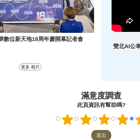
8-光華數位新天地18周年慶開幕記者會
雙北AI公
更多 相片
滿意度調查
此頁資訊有幫助嗎?