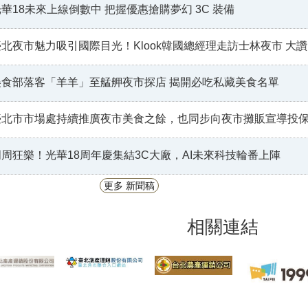
華18未來上線倒數中 把握優惠搶購夢幻 3C 裝備
北夜市魅力吸引國際目光！Klook韓國總經理走訪士林夜市 大讚夜市是認識台灣最好的起點
美食部落客「羊羊」至艋舺夜市探店 揭開必吃私藏美食名單
北市市場處持續推廣夜市美食之餘，也同步向夜市攤販宣導投保產品責任險，讓民眾買的安心吃的放
周周狂樂！光華18周年慶集結3C大廠，AI未來科技輪番上陣
更多 新聞稿
相關連結