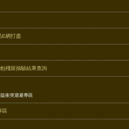
品E網打盡
物)殘留抽驗結果查詢
利益衝突迴避專區
專區