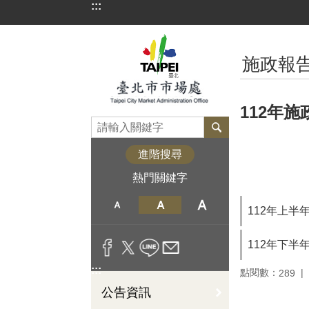
:::
跳到主要內容區塊
:::
施政報
112年施
進階搜尋
熱門關鍵字
112年上半
112年下半
:::
點閱數：
289
公告資訊