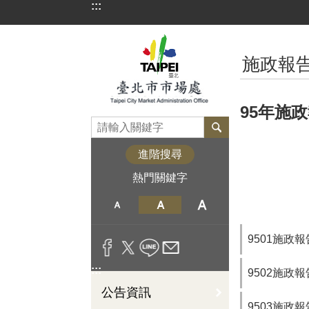
:::
跳到主要內容區塊
:::
施政報
95年施
進階搜尋
熱門關鍵字
9501施政報
:::
9502施政報
公告資訊
9503施政報