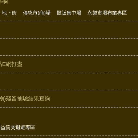
專欄
地下街
傳統市(商)場
攤販集中場
永樂市場布業專區
品E網打盡
物)殘留抽驗結果查詢
利益衝突迴避專區