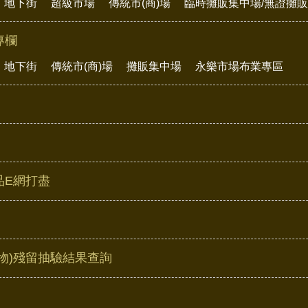
地下街
超級市場
傳統市(商)場
臨時攤販集中場/無證攤
專欄
地下街
傳統市(商)場
攤販集中場
永樂市場布業專區
品E網打盡
物)殘留抽驗結果查詢