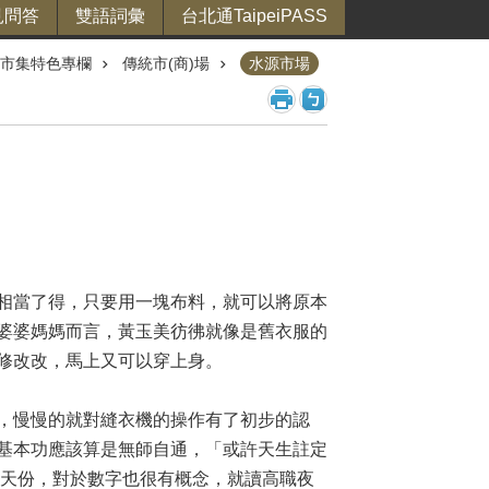
見問答
雙語詞彙
台北通TaipeiPASS
市集特色專欄
傳統市(商)場
水源市場
相當了得，只要用一塊布料，就可以將原本
婆婆媽媽而言，黃玉美彷彿就像是舊衣服的
修改改，馬上又可以穿上身。
，慢慢的就對縫衣機的操作有了初步的認
基本功應該算是無師自通，「或許天生註定
的天份，對於數字也很有概念，就讀高職夜