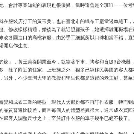
她，會計專業知能的表現也很優異，當時還曾是全班唯一一位考
就在服裝店打工的黃玉美，也在臺北市的織布工廠當過車縫工，
縫、修改樣樣精通，婚後為了就近照顧孩子，她選擇離開職場在
修改各國進口的高檔衣服，由於手工細膩所以口碑相當不錯，直
場開店作生意。
的辣」，黃玉美從開業至今，就靠著平車、拷客和盲縫3台機器
多，除了附近的住家、上班族之外，很多已經移民美國的客人都
，另外，不少臺灣大學的教授和學生也都是這裡的老主顧，甚至
轉變和成衣工業的轉型，現代人大部份都不再訂作衣服，轉而到
的品質普遍比較差，而且每個人的體型差異很大，通常成衣買回
在幫客人調整尺寸之上，至於訂作衣服的單子幾乎已經不接了。