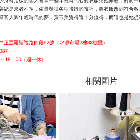
少身材走樣的客人會拿一些年輕時代心愛衣服請她修改，對於一
美總是來者不拒，儘量發揮各種接縫的技巧，將衣服改到符合客
幫客人圓年輕時代的夢，黃玉美覺得還十分值得，而這也是她從
中正區羅斯福路四段92號（水源市場2樓38號攤）
087
0～19：00（週一休）
相關圖片