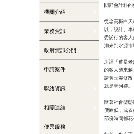
間部會計科的
機關介紹
從念高職白天
以，設計、車
業務資訊
委託行的客人
湖來到水源市
政府資訊公開
所謂「薑是老
申請案件
的客人越來越
請黃玉美修改
就是黃阿姨。
聯絡資訊
隨著社會型態
相關連結
價較低，成衣
部份時間都花
便民服務