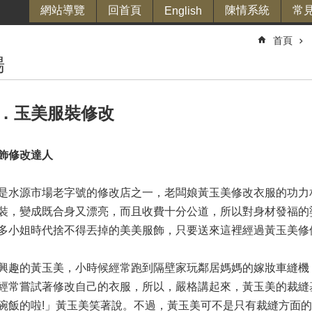
網站導覽
回首頁
陳情系統
常
English
首頁
場
．玉美服裝修改
飾修改達人
是水源市場老字號的修改店之一，老闆娘黃玉美修改衣服的功力
裝，變成既合身又漂亮，而且收費十分公道，所以對身材發福的
多小姐時代捨不得丟掉的美美服飾，只要送來這裡經過黃玉美修
興趣的黃玉美，小時候經常跑到隔壁家玩鄰居媽媽的嫁妝車縫機
經常嘗試著修改自己的衣服，所以，嚴格講起來，黃玉美的裁縫
碗飯的啦!」黃玉美笑著說。不過，黃玉美可不是只有裁縫方面