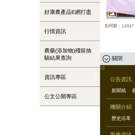
好康農產品E網打盡
點閱數：
13047
行情資訊
農藥(添加物)殘留抽
驗結果查詢
關閉
:::
資訊專區
公告資訊
新聞稿
公文公開專區
機關介紹
歷史沿革
業務資訊