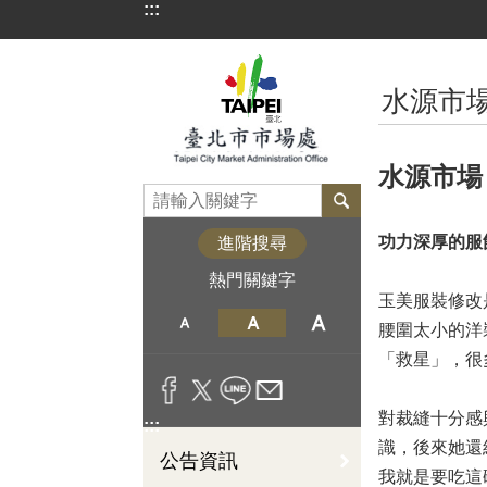
:::
跳到主要內容區塊
:::
水源市
水源市場
功力深厚的服
進階搜尋
熱門關鍵字
玉美服裝修改
腰圍太小的洋
「救星」，很
對裁縫十分感
:::
識，後來她還
公告資訊
我就是要吃這