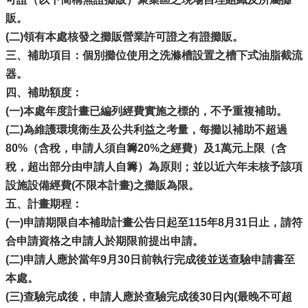
販。
(二)領有本處核發之攤販營業許可證之有證攤販。
三、補助項目：個別攤位使用之洗滌槽設置之槽下式油脂截流
器。
四、補助額度：
(一)本處年度計畫已編列經費實施之標的，不予重複補助。
(二)為維護環境衛生及公共利益之考量，每攤以補助不超過
80%（含稅，申請人須自籌20%之經費）及1萬元上限（含
稅，超出部分由申請人自籌）為原則；並以近六年未核予該項
設施設備經費(不限本計畫)之攤販為限。
五、計畫期程：
(一)申請期限自本補助計畫公告日起至115年8月31日止，請符
合申請資格之申請人於期限前提出申請。
(二)申請人應於當年9月30日前執行完成後並送查驗申請書至
本處。
(三)查驗完成後，申請人應於查驗完成後30日內(最晚不可超