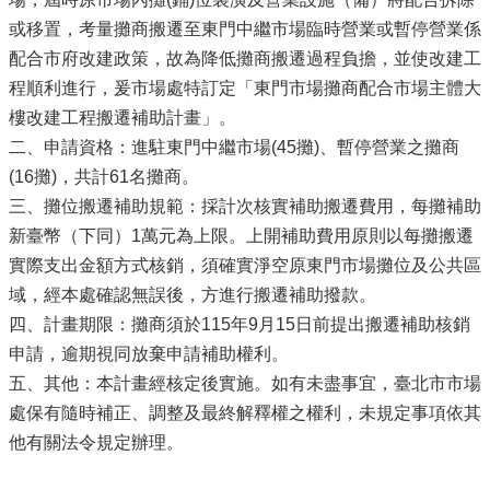
或移置，考量攤商搬遷至東門中繼市場臨時營業或暫停營業係
配合市府改建政策，故為降低攤商搬遷過程負擔，並使改建工
程順利進行，爰市場處特訂定「東門市場攤商配合市場主體大
樓改建工程搬遷補助計畫」。
二、申請資格：進駐東門中繼市場(45攤)、暫停營業之攤商
(16攤)，共計61名攤商。
三、攤位搬遷補助規範：採計次核實補助搬遷費用，每攤補助
新臺幣（下同）1萬元為上限。上開補助費用原則以每攤搬遷
實際支出金額方式核銷，須確實淨空原東門市場攤位及公共區
域，經本處確認無誤後，方進行搬遷補助撥款。
四、計畫期限：攤商須於115年9月15日前提出搬遷補助核銷
申請，逾期視同放棄申請補助權利。
五、其他：本計畫經核定後實施。如有未盡事宜，臺北市市場
處保有隨時補正、調整及最終解釋權之權利，未規定事項依其
他有關法令規定辦理。