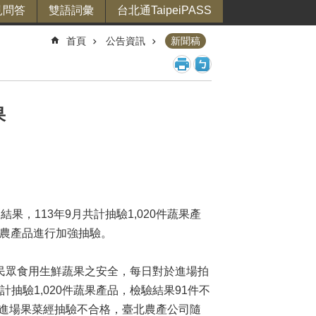
見問答
雙語詞彙
台北通TaipeiPASS
首頁
公告資訊
新聞稿
果
113年9月共計抽驗1,020件蔬果產
險農產品進行加強抽驗。
眾食用生鮮蔬果之安全，每日對於進場拍
抽驗1,020件蔬果產品，檢驗結果91件不
。進場果菜經抽驗不合格，臺北農產公司隨