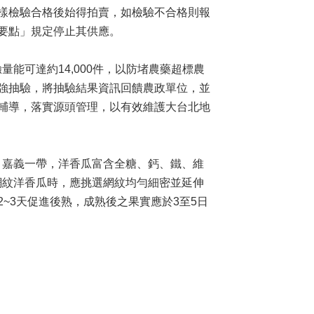
樣檢驗合格後始得拍賣，如檢驗不合格則報
要點」規定停止其供應。
能可達約14,000件，以防堵農藥超標農
強抽驗，將抽驗結果資訊回饋農政單位，並
輔導，落實源頭管理，以有效維護大台北地
、嘉義一帶，洋香瓜富含全糖、鈣、鐵、維
網紋洋香瓜時，應挑選網紋均勻細密並延伸
~3天促進後熟，成熟後之果實應於3至5日