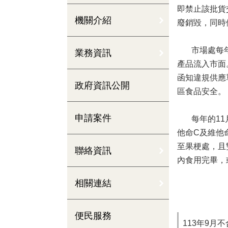
即禁止該批貨
機關介紹
廢銷毀，同時
市場處每年計
業務資訊
產品流入市面
函知違規供應
政府資訊公開
區食品安全。
申請案件
每年的11月
他命C及維他
至果梗處，且
聯絡資訊
內食用完畢，
相關連結
便民服務
113年9月