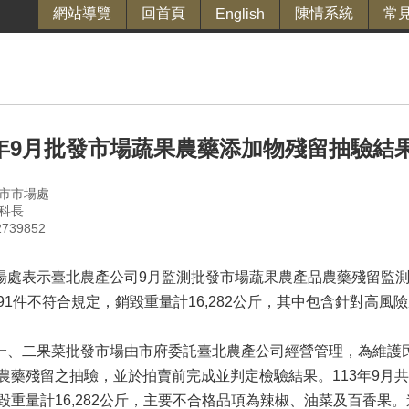
網站導覽
回首頁
陳情系統
常
English
3年9月批發市場蔬果農藥添加物殘留抽驗結
市市場處
科長
39852
表示臺北農產公司9月監測批發市場蔬果農產品農藥殘留監測結果，
91件不符合規定，銷毀重量計16,282公斤，其中包含針對高風
二果菜批發市場由市府委託臺北農產公司經營管理，為維護民
農藥殘留之抽驗，並於拍賣前完成並判定檢驗結果。113年9月共計
毀重量計16,282公斤，主要不合格品項為辣椒、油菜及百香果