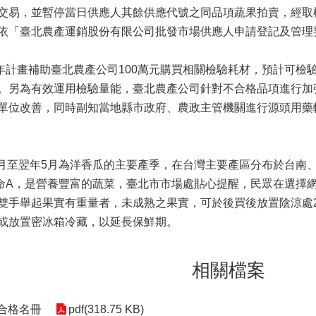
交易，並暫停當日供應人其餘供應代號之同品項蔬果拍賣，經取
依「臺北農產運銷股份有限公司批發市場供應人申請登記及管理
畫補助臺北農產公司100萬元購買相關檢驗耗材，預計可檢驗量
。另為有效運用檢驗量能，臺北農產公司針對不合格品項進行加
單位改善，同時副知當地縣市政府、農政主管機關進行源頭用藥
至翌年5月為洋香瓜的主要產季，在台灣主要產區分布於台南
命A，是營養豐富的蔬菜，臺北市市場處貼心提醒，民眾在選擇
雙手舉起果實有重量者，未成熟之果實，可於後買後放置陰涼處2
或放置密冰箱冷藏，以延長保鮮期。
相關檔案
不合格名冊
pdf(318.75 KB)