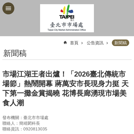
跳到主要內容區塊
:::
首頁
公告資訊
新聞稿
新聞稿
市場江湖王者出爐！「2026臺北傳統市
場節」熱鬧開幕 蔣萬安市長現身力挺 天
下第一攤金賞揭曉 花博長廊湧現市場美
食人潮
發布機關：臺北市市場處
聯絡人：簡靖閎科長
聯絡資訊：0920813035