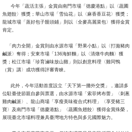
今年「蔬活主張」金賞由南門市場「德慶港點」以〈蔬圃
魚翅餃〉獲獎；華山市場「雪仙花」以〈麻香香豆花〉獲獎；
龍城市場「蒸好包子饅頭鋪」則以〈全麥高麗菜包〉獲得金賞
肯定。
「肉力全開」金賞則由水源市場「野果小點」以〈打拋豬肉
鹹派〉奪得；安東市場「136海鮮麵」以〈清燉牛肉麵〉獲
獎；松江市場「珍育滷味放山雞」則以創意料理〈雞同鴨
（賞）講〉成功獲得評審青睞。
此外，今年活動首度設立「天下第一攤外交獎」，邀請多
位駐臺使節親自參與票選，由水源市場「索菲烤布蕾」〈刺蔥
雞肉鹹派〉、龍山商場「享瘦美味複合式料理」〈享受豬三
寶〉及南門市場「德慶港點」〈蔬圃魚翅餃〉獲得金賞殊榮，
展現臺北市場料理兼具臺灣地方特色與多元國際魅力。