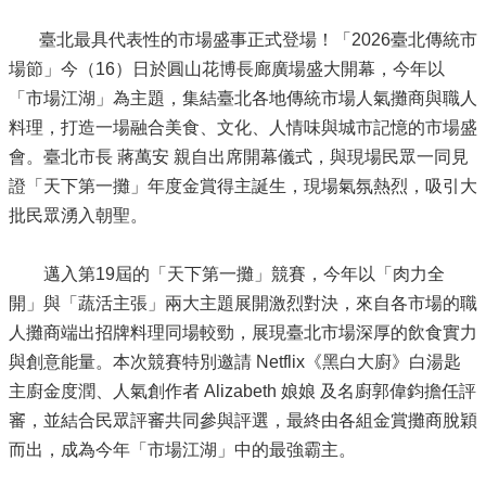
臺北最具代表性的市場盛事正式登場！「2026臺北傳統市
場節」今（16）日於圓山花博長廊廣場盛大開幕，今年以
「市場江湖」為主題，集結臺北各地傳統市場人氣攤商與職人
料理，打造一場融合美食、文化、人情味與城市記憶的市場盛
會。臺北市長 蔣萬安 親自出席開幕儀式，與現場民眾一同見
證「天下第一攤」年度金賞得主誕生，現場氣氛熱烈，吸引大
批民眾湧入朝聖。
邁入第19屆的「天下第一攤」競賽，今年以「肉力全
開」與「蔬活主張」兩大主題展開激烈對決，來自各市場的職
人攤商端出招牌料理同場較勁，展現臺北市場深厚的飲食實力
與創意能量。本次競賽特別邀請 Netflix《黑白大廚》白湯匙
主廚金度潤、人氣創作者 Alizabeth 娘娘 及名廚郭偉鈞擔任評
審，並結合民眾評審共同參與評選，最終由各組金賞攤商脫穎
而出，成為今年「市場江湖」中的最強霸主。