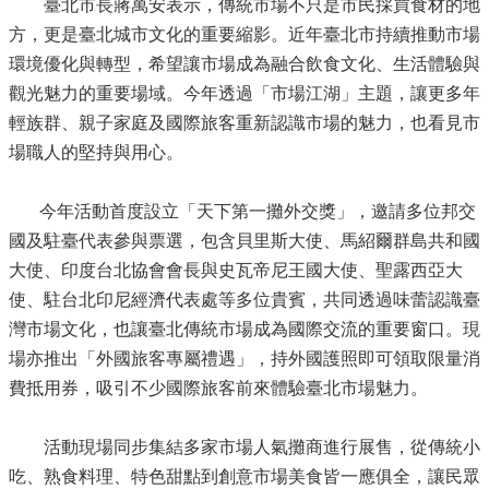
臺北市長蔣萬安表示，傳統市場不只是市民採買食材的地
方，更是臺北城市文化的重要縮影。近年臺北市持續推動市場
環境優化與轉型，希望讓市場成為融合飲食文化、生活體驗與
觀光魅力的重要場域。今年透過「市場江湖」主題，讓更多年
輕族群、親子家庭及國際旅客重新認識市場的魅力，也看見市
場職人的堅持與用心。
今年活動首度設立「天下第一攤外交獎」，邀請多位邦交
國及駐臺代表參與票選，包含貝里斯大使、馬紹爾群島共和國
大使、印度台北協會會長與史瓦帝尼王國大使、聖露西亞大
使、駐台北印尼經濟代表處等多位貴賓，共同透過味蕾認識臺
灣市場文化，也讓臺北傳統市場成為國際交流的重要窗口。現
場亦推出「外國旅客專屬禮遇」，持外國護照即可領取限量消
費抵用券，吸引不少國際旅客前來體驗臺北市場魅力。
活動現場同步集結多家市場人氣攤商進行展售，從傳統小
吃、熟食料理、特色甜點到創意市場美食皆一應俱全，讓民眾