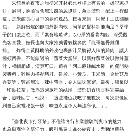
朱館長的夜市之旅從米其林必比登榜上有名的「雄記蔥抓
餅」展開，酥脆富含層次感的蔥抓餅，蔥香濃郁，配上手桿餅
皮，是朱館長心目中的夢幻逸品。接著來到「阿鸞手工法國麵
包」，新鮮出爐的麵包外酥內軟，簡單的配料卻能滿足莘莘學
子的口腹之慾。而「素食地瓜球」以Q彈的番薯內餡，深受觀
光客喜愛。館長也向大家推薦香氣撲鼻的「龍哥無骨雞腿
排」，炸得金黃酥脆的外皮包裹多汁又醃得入味的雞肉，讓人
齒頰留香。不能錯過的「蔬菜大蛋餅」以新鮮蔬菜佐以微辣薑
汁，相輔相成，清爽可口。還有「阿二麻辣鹹水雞」的獨門秘
製醬料，雞胸肉搭配豬肝、雞胗、小黃瓜、玉米筍、金針菇及
香菇等，豐富層次，辣中帶香，令人回味無窮。最後，館長以
「印度拉茶」做為這趟旅程的結尾，濃郁奶香與香料完美融
合，滋味回甘，他說：「這些攤位我吃了無數次，每次都像回
到自己家裡吃飯一樣，味道永遠令人無法忘懷。」。
「臺北夜市打牙祭」不僅讓各行各業體驗到夜市的魅力，
也為攤商注入新活力，吸引民眾走進公館夜市，帶動消費熱