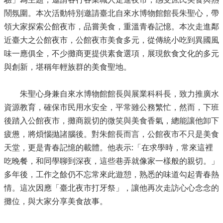
鬧氛圍。本次活動特別邀請臺北自來水博物館館長朱聖心，帶
領大家探索公館夜市，品嘗美食，重溫青春記憶。本次走進鄰
近臺大之公館夜市，公館夜市美食多元，從傳統小吃到異國風
味一應俱全，不少攤商更提供素食選項，展現飲食文化的多元
與創新，堪稱年輕族群的美食聖地。
朱聖心身兼自來水博物館館長與展業科科長，致力推廣水
資源教育，確保市民用水安全，平常雖公務繁忙，然而，下班
後踏入公館夜市，攤商親切的微笑與美食香氣，總能讓他卸下
疲憊，將煩惱拋諸腦後。對朱館長而言，公館夜市不只是美食
天堂，更是青春記憶的載體。他表示:「在求學時，常來這裡
吃晚餐，和同學聊到深夜，這些巷弄就像家一樣般的親切。」
多年後，工作之餘仍不忘常來此遊憩，熟悉的味道勾起青春熱
情。這次因應「臺北夜市打牙祭」，讓他再次走訪心心念念的
攤位，與大家分享美食故事。