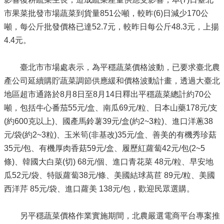
市果菜批發市場蔬菜到貨量851公噸，較昨(6)日減少170公
噸，每公斤批發價格已達52.7元，較昨日每公斤48.3元，上揚
4.4元。
臺北市市場處表示，為平穩蔬菜價格波動，已要求臺北農
產公司延續購貯蔬菜調節供應緩和價格波動計畫，透過大臺北
地區超市通路於8月8日至8月14日釋出平穩蔬菜總計約70公
噸，包括牛心番茄55元/盒、南瓜69元/粒、日本山藥178元/支
(約600克以上)、國產馬鈴薯39元/盒(約2~3粒)、進口洋蔥38
元/袋(約2~3粒)、玉米筍(非基改)35元/盒、善美的有機秀珍菇
35元/包、有機厚肉香菇59元/盒、履歷紅蘿蔔42元/包(2~5
條)、韓國大白菜(切) 68元/個、進口青花菜 48元/粒、早安地
瓜52元/袋、特販蘿蔔38元/條、美國結球萵苣 89元/粒、美國
西洋芹 85元/袋、進口蘿美 138元/包，歡迎民眾選購。
另平穩蔬菜價格作業實施期間，北農嚴選電商平台專案推