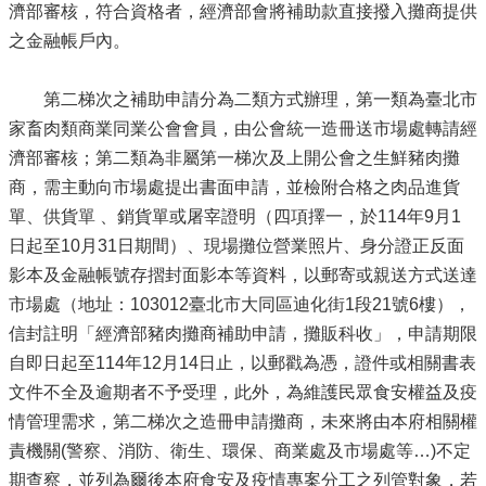
濟部審核，符合資格者，經濟部會將補助款直接撥入攤商提供
之金融帳戶內。
第二梯次之補助申請分為二類方式辦理，第一類為臺北市
家畜肉類商業同業公會會員，由公會統一造冊送市場處轉請經
濟部審核；第二類為非屬第一梯次及上開公會之生鮮豬肉攤
商，需主動向市場處提出書面申請，並檢附合格之肉品進貨
單、供貨
單
、銷貨單或屠宰證明（四項擇一，於114年9月1
日起至10月31日期間）、現場攤位營業照片、身分證正反面
影本及金融帳號存摺封面影本等資料，以郵寄或親送方式送達
市場處（地址：103012臺北市大同區迪化街1段21號6樓），
信封註明「經濟部豬肉攤商補助申請，攤販科收」，申請期限
自即日起至114年12月14日止，以郵戳為憑，證件或相關書表
文件不全及逾期者不予受理，此外，為維護民眾食安權益及疫
情管理需求，第二梯次之造冊申請攤商，未來將由本府相關權
責機關(警察、消防、衛生、環保、商業處及市場處等…)不定
期查察，並列為爾後本府食安及疫情專案分工之列管對象，若