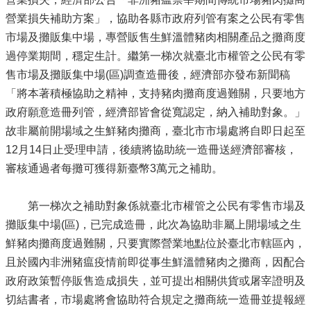
營業損失補助方案」，協助各縣市政府列管有案之公民有零售
市場及攤販集中場，專營販售生鮮溫體豬肉相關產品之攤商度
過停業期間，穩定生計。繼第一梯次就臺北市權管之公民有零
售市場及攤販集中場(區)調查造冊後，經濟部亦發布新聞稿
「將本著積極協助之精神，支持豬肉攤商度過難關，只要地方
政府願意造冊列管，經濟部皆會從寬認定，納入補助對象。」
故非屬前開場域之生鮮豬肉攤商，臺北市市場處將自即日起至
12月14日止受理申請，後續將協助統一造冊送經濟部審核，
審核通過者每攤可獲得新臺幣3萬元之補助。
第一梯次之補助對象係就臺北市權管之公民有零售市場及
攤販集中場(區)，已完成造冊，此次為協助非屬上開場域之生
鮮豬肉攤商度過難關，只要實際營業地點位於臺北市轄區內，
且於國內非洲豬瘟疫情前即從事生鮮溫體豬肉之攤商，因配合
政府政策暫停販售造成損失，並可提出相關供貨或屠宰證明及
切結書者，市場處將會協助符合規定之攤商統一造冊並提報經