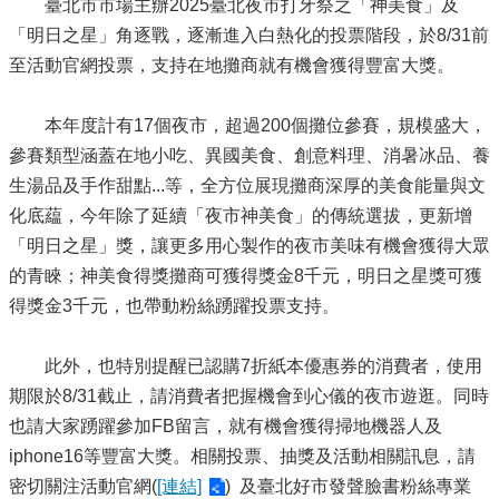
臺北市市場主辦2025臺北夜市打牙祭之「神美食」及
「明日之星」角逐戰，逐漸進入白熱化的投票階段，於8/31前
至活動官網投票，支持在地攤商就有機會獲得豐富大獎。
本年度計有17個夜市，超過200個攤位參賽，規模盛大，
參賽類型涵蓋在地小吃、異國美食、創意料理、消暑冰品、養
生湯品及手作甜點...等，全方位展現攤商深厚的美食能量與文
化底藴，今年除了延續「夜市神美食」的傳統選拔，更新增
「明日之星」獎，讓更多用心製作的夜市美味有機會獲得大眾
的青睞；神美食得獎攤商可獲得獎金8千元，明日之星獎可獲
得獎金3千元，也帶動粉絲踴躍投票支持。
此外，也特別提醒已認購7折紙本優惠券的消費者，使用
期限於8/31截止，請消費者把握機會到心儀的夜市遊逛。同時
也請大家踴躍參加FB留言，就有機會獲得掃地機器人及
iphone16等豐富大獎。相關投票、抽獎及活動相關訊息，請
密切關注活動官網(
[連結]
) 及臺北好市發聲臉書粉絲專業