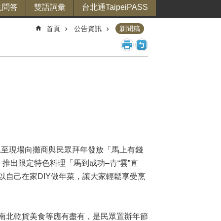
見問答
雙語詞彙
台北通TaipeiPASS
首頁
公告資訊
新聞稿
親至現場向攤商與民眾拜年發放「馬上有錢
推出限定特色料理「馬到成功–青“雲”直
自己在家DIY做年菜，讓大家輕鬆享受烹
南北乾貨美食等應有盡有，是民眾置辦年節