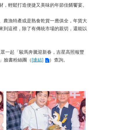
材，輕鬆打造便捷又美味的年節佳餚饗宴。
、農漁特產或是熟食乾貨一應俱全，年貨大
來到這裡，除了有傳統市場的親切，還能以
眾一起「駿馬奔騰迎新春，吉星高照報豐
人」臉書粉絲團（
[連結]
）查詢。