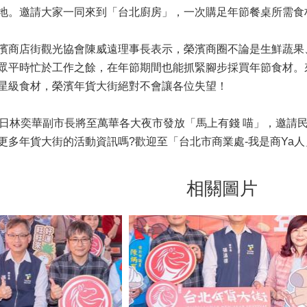
地。邀請大家一同來到「台北廚房」，一次購足年節餐桌所需食
店街觀光協會陳威遠理事長表示，榮濱商圈不論是生鮮蔬果
眾平時忙於工作之餘，在年節期間也能抓緊腳步採買年節食材。
星級食材，榮濱年貨大街絕對不會讓各位失望！
林奕華副市長將至萬華各大夜市發放「馬上有錢 喵」，邀請民
更多年貨大街的活動資訊嗎?歡迎至「台北市商業處-我是商Ya
相關圖片