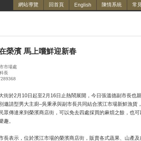
網站導覽
回首頁
陳情系統
常
English
在榮濱 馬上嚐鮮迎新春
市市場處
科長
89368
於2月10日起至2月16日止熱鬧展開，今日張溫德副市長也
別邀請型男大主廚–吳秉承與副市長共同結合濱江市場新鮮漁貨，
民眾傳達來到榮濱商店街，可以免去四處採買的麻煩之餘，也可以
樂趣。
表示，位於濱江市場的榮濱商店街，販賣各式蔬果、山產及