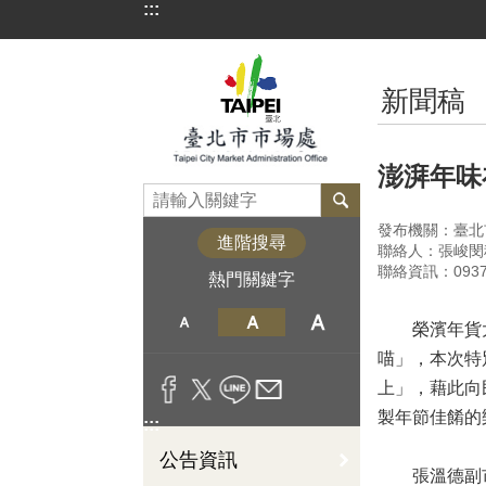
:::
跳到主要內容區塊
:::
新聞稿
澎湃年味
發布機關：臺北
進階搜尋
聯絡人：張峻閔
聯絡資訊：09372
熱門關鍵字
榮濱年貨大街
喵」，本次特
上」，藉此向
製年節佳餚的
:::
公告資訊
張溫德副市長