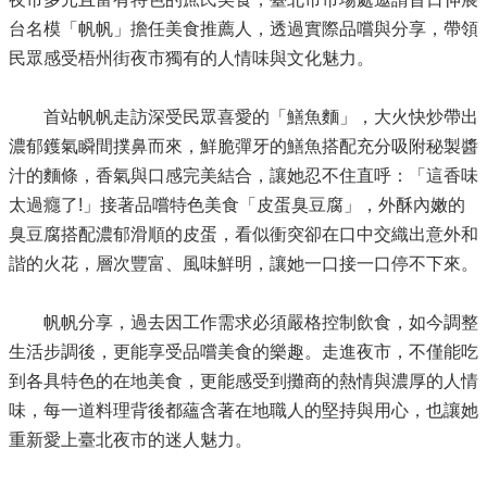
台名模「帆帆」擔任美食推薦人，透過實際品嚐與分享，帶領
民眾感受梧州街夜市獨有的人情味與文化魅力。
首站帆帆走訪深受民眾喜愛的「鱔魚麵」，大火快炒帶出
濃郁鑊氣瞬間撲鼻而來，鮮脆彈牙的鱔魚搭配充分吸附秘製醬
汁的麵條，香氣與口感完美結合，讓她忍不住直呼：「這香味
太過癮了!」接著品嚐特色美食「皮蛋臭豆腐」，外酥內嫩的
臭豆腐搭配濃郁滑順的皮蛋，看似衝突卻在口中交織出意外和
諧的火花，層次豐富、風味鮮明，讓她一口接一口停不下來。
帆帆分享，過去因工作需求必須嚴格控制飲食，如今調整
生活步調後，更能享受品嚐美食的樂趣。走進夜市，不僅能吃
到各具特色的在地美食，更能感受到攤商的熱情與濃厚的人情
味，每一道料理背後都蘊含著在地職人的堅持與用心，也讓她
重新愛上臺北夜市的迷人魅力。