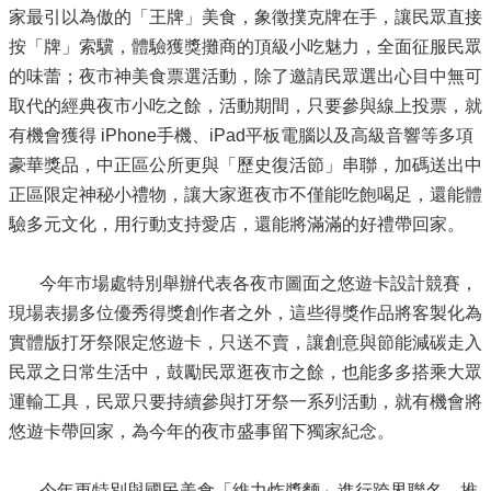
家最引以為傲的「王牌」美食，象徵撲克牌在手，讓民眾直接
按「牌」索驥，體驗獲獎攤商的頂級小吃魅力，全面征服民眾
的味蕾；夜市神美食票選活動，除了邀請民眾選出心目中無可
取代的經典夜市小吃之餘，活動期間，只要參與線上投票，就
有機會獲得 iPhone手機、iPad平板電腦以及高級音響等多項
豪華獎品，中正區公所更與「歷史復活節」串聯，加碼送出中
正區限定神秘小禮物，讓大家逛夜市不僅能吃飽喝足，還能體
驗多元文化，用行動支持愛店，還能將滿滿的好禮帶回家。
今年市場處特別舉辦代表各夜市圖面之悠遊卡設計競賽，
現場表揚多位優秀得獎創作者之外，這些得獎作品將客製化為
實體版打牙祭限定悠遊卡，只送不賣，讓創意與節能減碳走入
民眾之日常生活中，鼓勵民眾逛夜市之餘，也能多多搭乘大眾
運輸工具，民眾只要持續參與打牙祭一系列活動，就有機會將
悠遊卡帶回家，為今年的夜市盛事留下獨家紀念。
今年更特別與國民美食「維力炸醬麵」進行跨界聯名，推