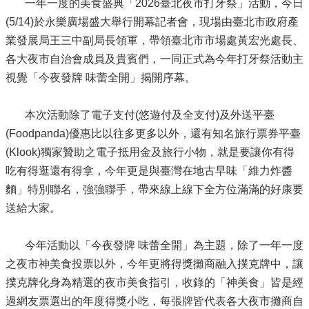
一年一度的美食盛典「2026臺北夜市打牙祭」活動，今日
(5/14)於永樂廣場盛大舉行開幕記者會，現場由臺北市政府產
業發展局王三中副局長領軍，帶領臺北市市場處黃宏光處長、
各大夜市自治會成員及貴賓們，一同正式為今年打牙祭活動主
視覺「今夜發牌 味蕾全開」揭開序幕。
本次活動除了電子支付(悠遊付及全支付)及外送平臺
(Foodpanda)優惠比以往多更多以外，還有知名旅行票券平臺
(Klook)獨家贊助之電子抵用金及旅行小物，就是要讓你有得
吃有得逛還有得拿，今年更是與臺灣在地古早味「維力炸醬
麵」特別聯名，強強聯手，帶來線上線下全方位滿滿的好康要
送給大家。
今年活動以「今夜發牌 味蕾全開」為主題，除了一年一度
之夜市神美食投票以外，今年更將得獎攤商融入撲克牌中，讓
撲克牌化身為精選的夜市美食指引，收錄的「神美食」皆是經
過網友票選出的年度得獎小吃，每張牌皆代表各大夜市攤商自