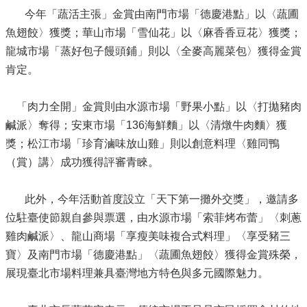
今年「蔬活主張」金賞由南門市場「德慶港點」以〈蔬圃
魚翅餃〉獲獎；華山市場「雪仙花」以〈麻香香豆花〉獲獎；
龍城市場「蒸好包子饅頭鋪」則以〈全麥高麗菜包〉獲得金賞
肯定。
「肉力全開」金賞則由水源市場「野果小點」以〈打拋豬肉
鹹派〉奪得；安東市場「136海鮮麵」以〈清燉牛肉麵〉獲
獎；松江市場「珍育滷味放山雞」則以創意料理〈雞同鴨
（賞）講〉成功獲得評審青睞。
此外，今年活動首度設立「天下第一攤外交獎」，邀請多
位駐臺使節親自參與票選，由水源市場「索菲烤布蕾」〈刺蔥
雞肉鹹派〉、龍山商場「享瘦美味複合式料理」〈享受豬三
寶〉及南門市場「德慶港點」〈蔬圃魚翅餃〉獲得金賞殊榮，
展現臺北市場料理兼具臺灣地方特色與多元國際魅力。