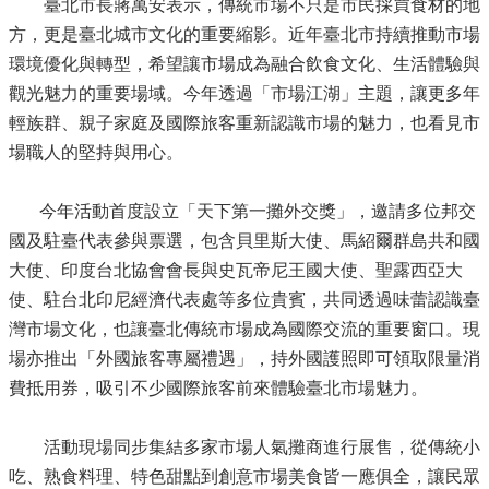
臺北市長蔣萬安表示，傳統市場不只是市民採買食材的地
方，更是臺北城市文化的重要縮影。近年臺北市持續推動市場
環境優化與轉型，希望讓市場成為融合飲食文化、生活體驗與
觀光魅力的重要場域。今年透過「市場江湖」主題，讓更多年
輕族群、親子家庭及國際旅客重新認識市場的魅力，也看見市
場職人的堅持與用心。
今年活動首度設立「天下第一攤外交獎」，邀請多位邦交
國及駐臺代表參與票選，包含貝里斯大使、馬紹爾群島共和國
大使、印度台北協會會長與史瓦帝尼王國大使、聖露西亞大
使、駐台北印尼經濟代表處等多位貴賓，共同透過味蕾認識臺
灣市場文化，也讓臺北傳統市場成為國際交流的重要窗口。現
場亦推出「外國旅客專屬禮遇」，持外國護照即可領取限量消
費抵用券，吸引不少國際旅客前來體驗臺北市場魅力。
活動現場同步集結多家市場人氣攤商進行展售，從傳統小
吃、熟食料理、特色甜點到創意市場美食皆一應俱全，讓民眾