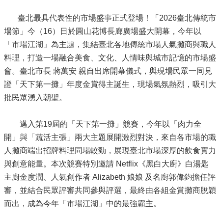
臺北最具代表性的市場盛事正式登場！「2026臺北傳統市
場節」今（16）日於圓山花博長廊廣場盛大開幕，今年以
「市場江湖」為主題，集結臺北各地傳統市場人氣攤商與職人
料理，打造一場融合美食、文化、人情味與城市記憶的市場盛
會。臺北市長 蔣萬安 親自出席開幕儀式，與現場民眾一同見
證「天下第一攤」年度金賞得主誕生，現場氣氛熱烈，吸引大
批民眾湧入朝聖。
邁入第19屆的「天下第一攤」競賽，今年以「肉力全
開」與「蔬活主張」兩大主題展開激烈對決，來自各市場的職
人攤商端出招牌料理同場較勁，展現臺北市場深厚的飲食實力
與創意能量。本次競賽特別邀請 Netflix《黑白大廚》白湯匙
主廚金度潤、人氣創作者 Alizabeth 娘娘 及名廚郭偉鈞擔任評
審，並結合民眾評審共同參與評選，最終由各組金賞攤商脫穎
而出，成為今年「市場江湖」中的最強霸主。