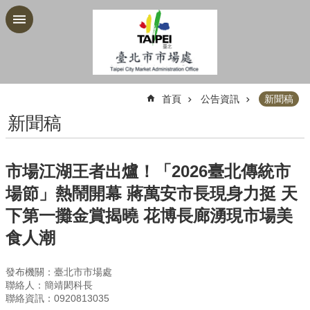
跳到主要內容區塊
:::
首頁
公告資訊
新聞稿
新聞稿
市場江湖王者出爐！「2026臺北傳統市
場節」熱鬧開幕 蔣萬安市長現身力挺 天
下第一攤金賞揭曉 花博長廊湧現市場美
食人潮
發布機關：臺北市市場處
聯絡人：簡靖閎科長
聯絡資訊：0920813035