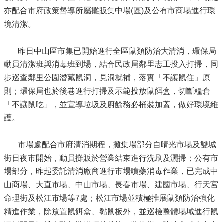
亦配合市府政策督導所屬攤販集中場(區)及公有市商場進行環
境清潔。
昨日中山區市集已開始進行全區鼠類防治大清消，環保局
動員清潔班與消毒班到場，結合民政局鄰里志工投入打掃，同
步巡查鄰里公園潛藏鼠洞，見洞就補，落實「不讓鼠住」原
則；環保局也於後巷進行打掃及示範投放鼠餌盒，切斷糧倉
「不讓鼠吃」，並宣導垃圾及廚餘務必桶裝加蓋，做好環境維
護。
市場處配合市府清消期程，攤集場部分自晴光市場及雙城
街日夜市開始，動員攤販於營業結束進行洗刷及灑掃；公有市
場部分，昨起委託清消廠商進行市場噴藥消毒作業，已完成中
山商場、大直市場、中山市場、長春市場、建國市場、行天宮
命理街及松江市場等7處；松江市場並積極推展鼠類防治強化
精進作業，除放置鼠餌盒、黏鼠板外，並巡檢整體場域進行鼠