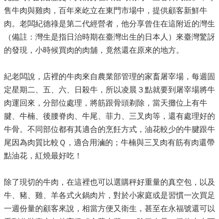
售牛肉與雞肉，百年來屹立在東門市場中，提供顧客新鮮牛
肉。老闆紀德祿是第二代經營者，他分享曾住在這附近的灣生
（備註：灣生是指日治時期在臺灣出生的日本人）來臺灣驚訝
的發現，小時候買肉的肉舖，竟然還在原來的地方。
紀老闆說，店裡的牛肉來自農業部管理的家畜屠宰場，每週固
定星期二、五、六、日殺牛，所以凌晨３點就要到屠宰場將牛
肉運回來，分部位處理，將筋跟骨頭剃除，當天攤位上有牛
腱、牛楠、後腰脊肉、牛尾、菲力、三叉肉等，還有處理好的
牛骨。不同部位都有其適合的烹飪方式，油花較少的牛腱跟牛
尾因為肉質比較Ｑ，適合用滷的；牛楠與三叉肉有筋有肉還帶
點油花，紅燒最好吃！
除了現切的牛肉，在這裡也可以選購秤好重量的真空包，以及
牛、豬、雞、羊各式火鍋肉片，對於小家庭或是習慣一次買足
一週份量的顧客來說，相當方便又衛生，甚至在永福號還可以