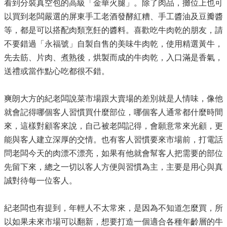
看到分裝真空包的高級「金華火腿」。除了肉品，攤位上也可
以買到老闆嚴選的屏東手工老酒發酵紅糟、手工醬油及豆瓣醬
等，都是可以搭配肉類烹飪的醬料。喜歡吃牛肉乾的朋友，請
不要錯過「永福號」自製自售的美味牛肉乾，使用精選黃牛，
先去筋、片肉、煮熟後，烘製而成的牛肉乾，入口滿是香氣，
送禮或當作點心吃都很不錯。
爽朗大方的紀老闆說菜市場跟大賣場的差別就是人情味，像他
就會記得哪個客人習慣買什麼部位，哪個客人通常都什麼時間
來，這樣對顧客來說，自己被老闆記得，會願意常來光顧，更
能與客人建立深厚的交情。也有客人習慣要來市場前，打電話
問老闆今天的肉漂不漂亮，如果有他就會幫客人把需要的部位
先留下來，總之一切以客人方便與習慣為主，主要是用心與真
誠對待每一位客人。
紀老闆也有提到，年輕人不太常來，是因為不知道怎麼買，所
以如果未來市場可以翻新，想要打造一個適合各種年齡層的牛