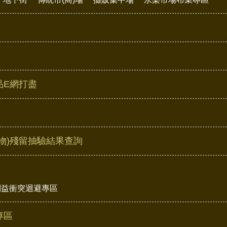
品E網打盡
物)殘留抽驗結果查詢
利益衝突迴避專區
專區