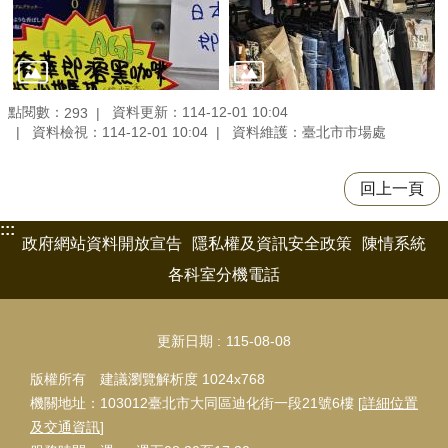
點閱數：
資料更新：114-12-01 10:04
293
資料檢視：114-12-01 10:04
資料維護：臺北市市場處
回上一頁
:::
政府網站資料開放宣告
隱私權及資訊安全政策
陳情系統
各科室分機電話
更新日期
115-08-08
版權所有 建議瀏覽解析度 1024x768
機關地址：103012臺北市大同區迪化街一段21號6樓 [
詳細位置
及交通資訊
]