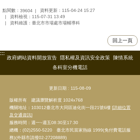
點閱數：
資料更新：115-04-24 15:27
39604
資料檢視：115-07-31 13:49
資料維護：臺北市市場處市場輔導科
回上一頁
:::
政府網站資料開放宣告
隱私權及資訊安全政策
陳情系統
各科室分機電話
更新日期
115-08-09
版權所有 建議瀏覽解析度 1024x768
機關地址：103012臺北市大同區迪化街一段21號6樓 [
詳細位置
及交通資訊
]
服務時間：週一~週五08:30至17:30
總機：(02)2550-5220 臺北市民當家熱線 1999(免付費電話服
務)(外縣市請撥02-27208889)