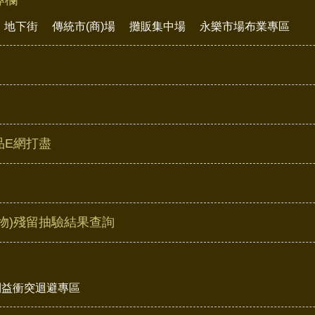
專欄
地下街
傳統市(商)場
攤販集中場
永樂市場布業專區
品E網打盡
物)殘留抽驗結果查詢
利益衝突迴避專區