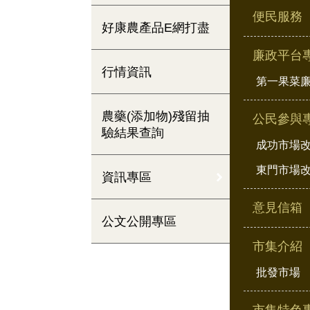
便民服務
好康農產品E網打盡
廉政平台
行情資訊
第一果菜
農藥(添加物)殘留抽
公民參與
驗結果查詢
成功市場
東門市場
資訊專區
意見信箱
公文公開專區
市集介紹
批發市場