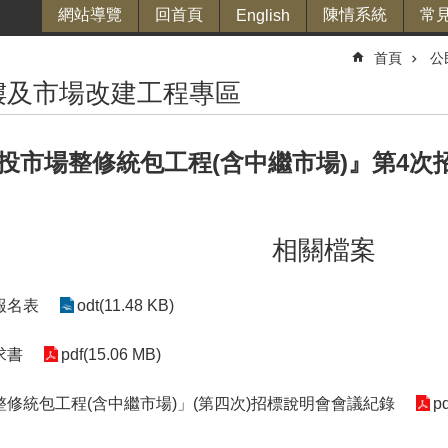
網站導覽
回首頁
陳情系統
常
English
首頁
公
樓及市場改建工程專區
投市場整修統包工程(含中繼市場)』第4次
相關檔案
報名表
odt(11.48 KB)
求書
pdf(15.06 MB)
修統包工程(含中繼市場)」(第四次)招標說明會會議紀錄
p