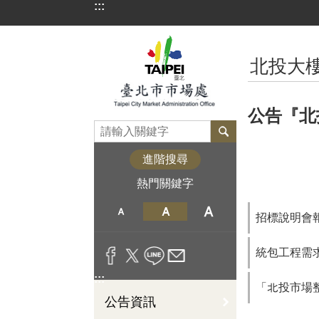
:::
跳到主要內容區塊
:::
北投大
公告『北
進階搜尋
熱門關鍵字
招標說明會
統包工程需
:::
「北投市場整
公告資訊