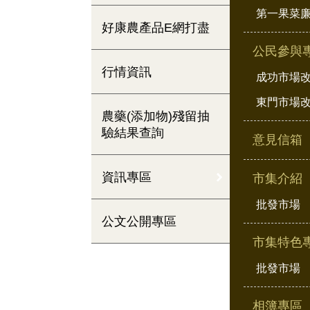
第一果菜
好康農產品E網打盡
公民參與
行情資訊
成功市場
東門市場
農藥(添加物)殘留抽
驗結果查詢
意見信箱
資訊專區
市集介紹
批發市場
公文公開專區
市集特色
批發市場
相簿專區