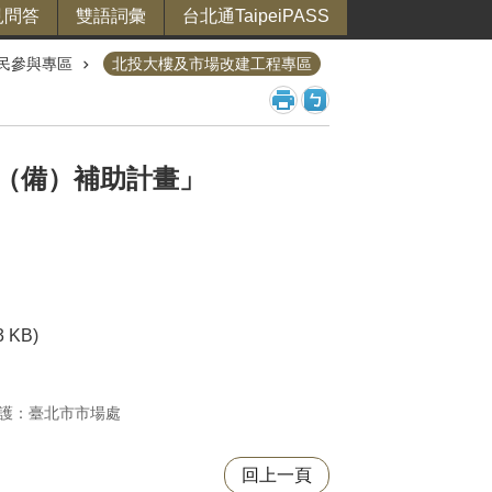
見問答
雙語詞彙
台北通TaipeiPASS
民參與專區
北投大樓及市場改建工程專區
施（備）補助計畫」
3 KB)
護：臺北市市場處
回上一頁