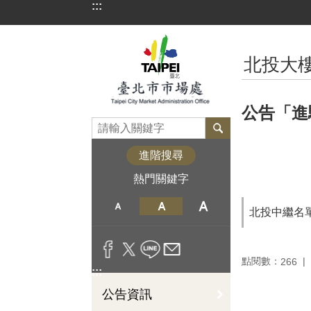
:::
跳到主要內容區塊
:::
北投大
公告「進
進階搜尋
熱門關鍵字
北投中繼名單
點閱數：
266
:::
公告資訊