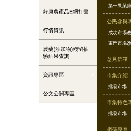
第一果菜
好康農產品E網打盡
公民參與
行情資訊
成功市場
東門市場
農藥(添加物)殘留抽
驗結果查詢
意見信箱
資訊專區
市集介紹
批發市場
公文公開專區
市集特色
批發市場
相簿專區