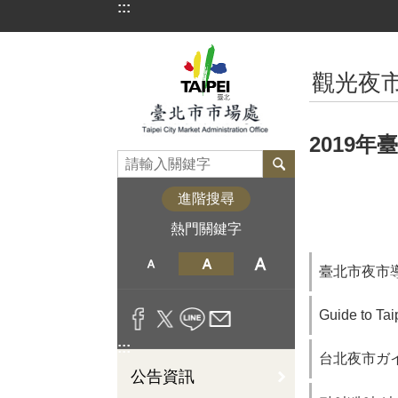
:::
跳到主要內容區塊
:::
觀光夜
2019
進階搜尋
熱門關鍵字
臺北市夜市
Guide to Tai
:::
台北夜市ガ
公告資訊