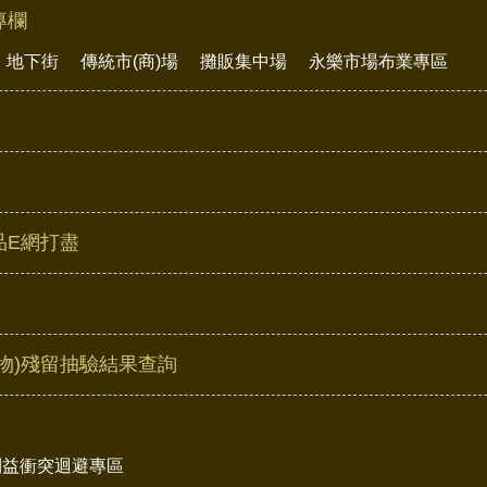
專欄
地下街
傳統市(商)場
攤販集中場
永樂市場布業專區
品E網打盡
物)殘留抽驗結果查詢
利益衝突迴避專區