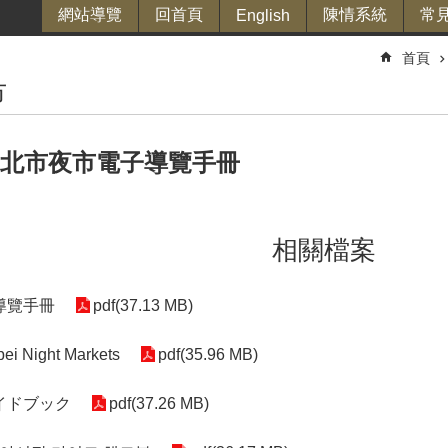
網站導覽
回首頁
陳情系統
常
English
首頁
市
年臺北市夜市電子導覽手冊
相關檔案
導覽手冊
pdf(37.13 MB)
pei Night Markets
pdf(35.96 MB)
イドブック
pdf(37.26 MB)