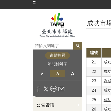
:::
跳到主要內容區塊
:::
成功市
編號
進階搜尋
21
成功
熱門關鍵字
22
成
23
為
24
成功
:::
25
成功
公告資訊
26
成功