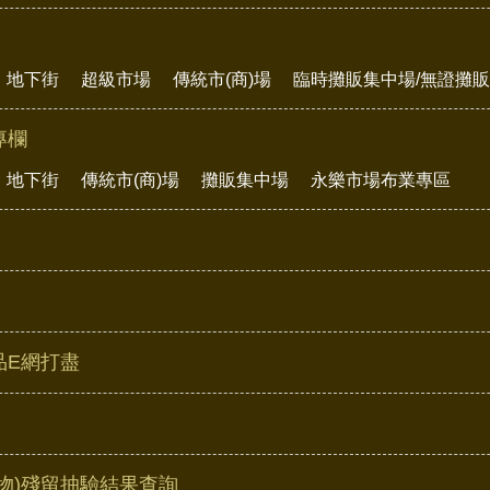
地下街
超級市場
傳統市(商)場
臨時攤販集中場/無證攤
專欄
地下街
傳統市(商)場
攤販集中場
永樂市場布業專區
品E網打盡
物)殘留抽驗結果查詢